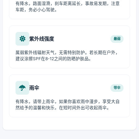
有降水，路面湿滑，刹车距离延长，事故易发期，注意
车距，务必小心驾驶。
紫外线强度
最弱
属弱紫外线辐射天气，无需特别防护。若长期在户外，
建议涂擦SPF在8-12之间的防晒护肤品。
雨伞
带伞
有降水，请带上雨伞，如果你喜欢雨中漫步，享受大自
然给予的温馨和快乐，在短时间外出可收起雨伞。