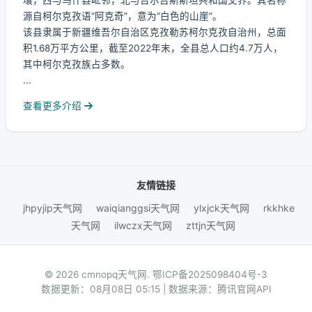
壤，西与乌什县毗邻，北与吉尔吉斯斯坦共和国交界。其名称
源自柯尔克孜语“阿克奇”，意为“白色的山崖”。
该县隶属于新疆维吾尔自治区克孜勒苏柯尔克孜自治州，总面
积1.68万平方公里，截至2022年末，全县总人口约4.7万人，
其中柯尔克孜族占多数。
...
查看更多介绍
友情链接
jhpyjip天气网
waiqianggsi天气网
ylxjck天气网
rkkhke
天气网
ilwczx天气网
zttjn天气网
© 2026 cmnopq天气网.
鄂ICP备2025098404号-3
数据更新：08月08日 05:15 | 数据来源：腾讯官网API