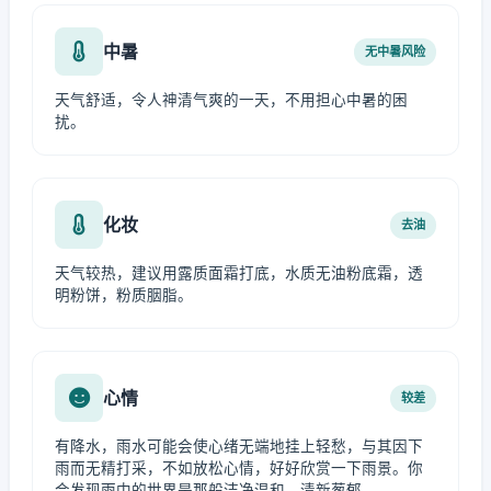
中暑
无中暑风险
天气舒适，令人神清气爽的一天，不用担心中暑的困
扰。
化妆
去油
天气较热，建议用露质面霜打底，水质无油粉底霜，透
明粉饼，粉质胭脂。
心情
较差
有降水，雨水可能会使心绪无端地挂上轻愁，与其因下
雨而无精打采，不如放松心情，好好欣赏一下雨景。你
会发现雨中的世界是那般洁净温和、清新葱郁。