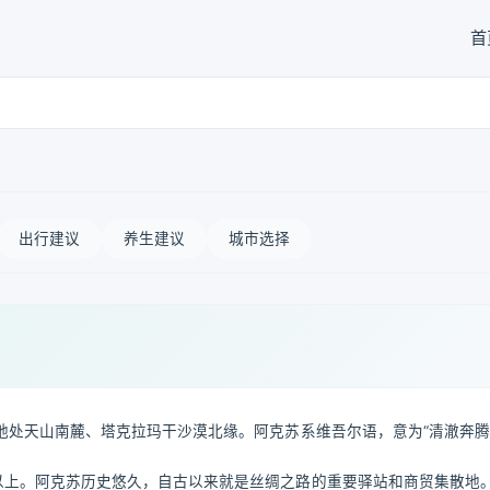
首
出行建议
养生建议
城市选择
处天山南麓、塔克拉玛干沙漠北缘。阿克苏系维吾尔语，意为“清澈奔腾
0%以上。阿克苏历史悠久，自古以来就是丝绸之路的重要驿站和商贸集散地