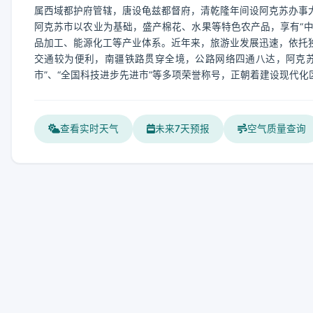
属西域都护府管辖，唐设龟兹都督府，清乾隆年间设阿克苏办事
阿克苏市以农业为基础，盛产棉花、水果等特色农产品，享有“中
品加工、能源化工等产业体系。近年来，旅游业发展迅速，依托
交通较为便利，南疆铁路贯穿全境，公路网络四通八达，阿克苏
市”、“全国科技进步先进市”等多项荣誉称号，正朝着建设现代
查看实时天气
未来7天预报
空气质量查询