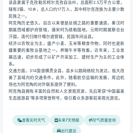
该县隶属于克孜勒苏柯尔克孜自治州，总面积2.5万平方公里，
辖有2镇、10乡，总人口约17万人，其中柯尔克孜族为主要少数
民族之一。
阿克陶历史悠久，自古以来便是丝绸之路的重要通道。秦汉时
期属西域都护府管辖，唐宋时为疏勒国地，元明时期属察合台
汗国，清代归喀什噶尔道管辖，民国年间设县。
经济以农牧业为主，盛产小麦、玉米等粮食作物，同时也是新
疆重要的畜牧业基地之一，养殖牛羊等牲畜。近年来，工业发
展迅速，初步形成了以矿产开采加工、建材生产为主的工业体
系。
交通方面，314国道横贯全县，县乡公路网络较为发达，极大改
善了县域内的交通条件。此外，随着航空运输的发展，周边机
场也为阿克陶的对外联系提供了便利。
阿克陶县拥有丰富的自然和人文景观资源，先后荣获“中国最美
生态旅游县”等多项荣誉称号，吸引着众多游客前来观光游览。
查看实时天气
未来7天预报
空气质量查询
出行建议