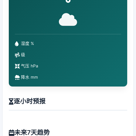
°
湿度 %
级
气压 hPa
降水 mm
逐小时预报
未来7天趋势