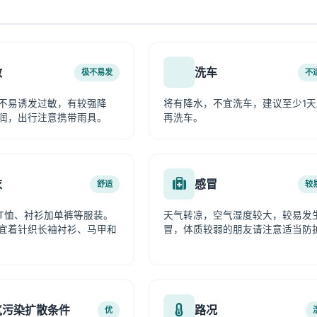
敏
洗车
极不易发
不
不易诱发过敏，有较强降
将有降水，不宜洗车，建议至少1天
润，出行注意携带雨具。
再洗车。
衣
感冒
舒适
较
T恤、衬衫加单裤等服装。
天气转凉，空气湿度较大，较易发
宜着针织长袖衬衫、马甲和
冒，体质较弱的朋友请注意适当防
气污染扩散条件
路况
优