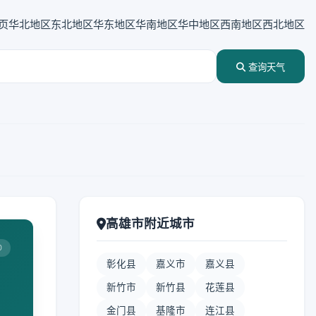
页
华北地区
东北地区
华东地区
华南地区
华中地区
西南地区
西北地区
查询天气
高雄市附近城市
0
彰化县
嘉义市
嘉义县
新竹市
新竹县
花莲县
金门县
基隆市
连江县