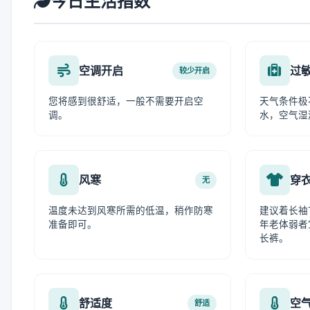
今日生活指数
空调开启
过
较少开启
您将感到很舒适，一般不需要开启空
天气条件极
调。
水，空气湿
风寒
穿
无
温度未达到风寒所需的低温，稍作防寒
建议着长袖
准备即可。
年老体弱者
长裤。
舒适度
空
舒适