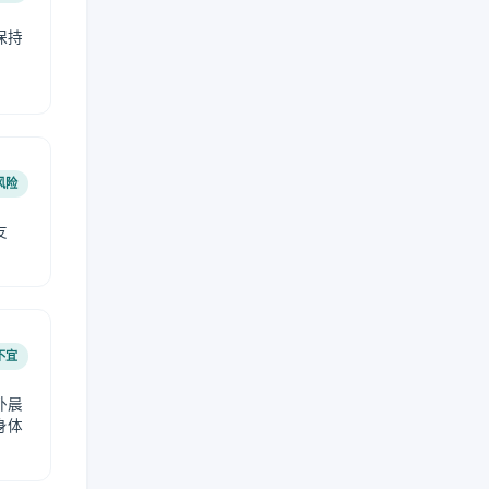
保持
风险
友
不宜
外晨
身体