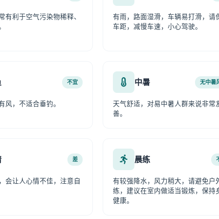
常有利于空气污染物稀释、
有雨，路面湿滑，车辆易打滑，请
。
车距，减慢车速，小心驾驶。
鱼
中暑
不宜
无中暑
有风，不适合垂钓。
天气舒适，对易中暑人群来说非常
善。
情
晨练
差
，会让人心情不佳，注意自
有较强降水，风力稍大，请避免户
练，建议在室内做适当锻炼，保持
健康。