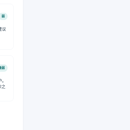
弱
建议
。
最弱
护。
2之