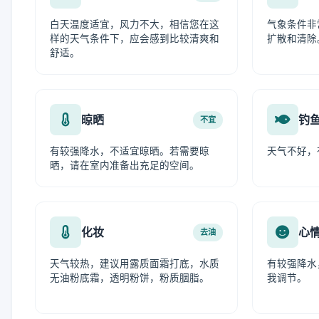
白天温度适宜，风力不大，相信您在这
气象条件非
样的天气条件下，应会感到比较清爽和
扩散和清除
舒适。
晾晒
钓
不宜
有较强降水，不适宜晾晒。若需要晾
天气不好，
晒，请在室内准备出充足的空间。
化妆
心
去油
天气较热，建议用露质面霜打底，水质
有较强降水
无油粉底霜，透明粉饼，粉质胭脂。
我调节。