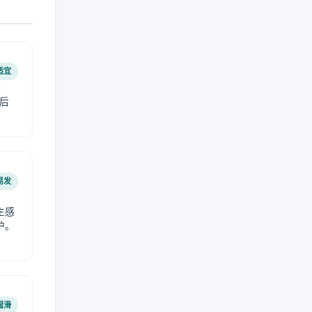
适宜
后
易发
生感
护。
湿滑