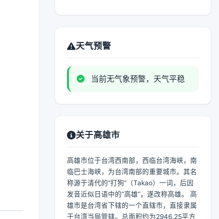
天气预警
当前无气象预警，天气平稳
关于高雄市
高雄市位于台湾西南部，西临台湾海峡，南
临巴士海峡，为台湾南部的重要城市。其名
称源于清代的“打狗”（Takao）一词，后因
发音近似日语中的“高雄”，遂改称高雄。 高
雄市是台湾省下辖的一个直辖市，直接隶属
于台湾当局管辖。总面积约为2946.25平方