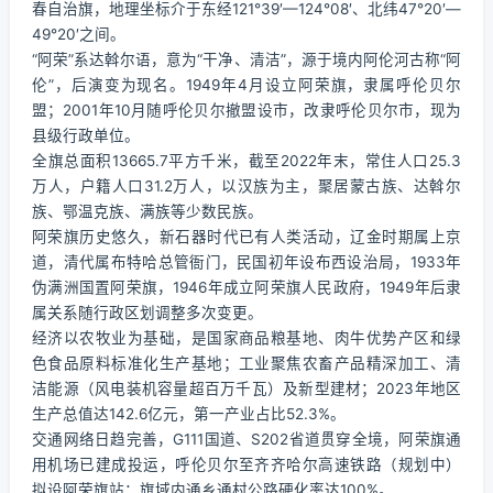
春自治旗，地理坐标介于东经121°39′—124°08′、北纬47°20′—
49°20′之间。
“阿荣”系达斡尔语，意为“干净、清洁”，源于境内阿伦河古称“阿
伦”，后演变为现名。1949年4月设立阿荣旗，隶属呼伦贝尔
盟；2001年10月随呼伦贝尔撤盟设市，改隶呼伦贝尔市，现为
县级行政单位。
全旗总面积13665.7平方千米，截至2022年末，常住人口25.3
万人，户籍人口31.2万人，以汉族为主，聚居蒙古族、达斡尔
族、鄂温克族、满族等少数民族。
阿荣旗历史悠久，新石器时代已有人类活动，辽金时期属上京
道，清代属布特哈总管衙门，民国初年设布西设治局，1933年
伪满洲国置阿荣旗，1946年成立阿荣旗人民政府，1949年后隶
属关系随行政区划调整多次变更。
经济以农牧业为基础，是国家商品粮基地、肉牛优势产区和绿
色食品原料标准化生产基地；工业聚焦农畜产品精深加工、清
洁能源（风电装机容量超百万千瓦）及新型建材；2023年地区
生产总值达142.6亿元，第一产业占比52.3%。
交通网络日趋完善，G111国道、S202省道贯穿全境，阿荣旗通
用机场已建成投运，呼伦贝尔至齐齐哈尔高速铁路（规划中）
拟设阿荣旗站；旗域内通乡通村公路硬化率达100%。