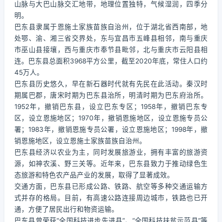
山脉与大巴山脉交汇地带，地理位置独特，气候湿润，四季分
明。
巴东县隶属于恩施土家族苗族自治州，位于湖北省西南部，地
处鄂、渝、湘三省交界处，东与宜昌市五峰县相邻，南与重庆
市巫山县接壤，西与重庆市奉节县毗邻，北与重庆市云阳县相
连。巴东县总面积3968平方公里，截至2020年底，常住人口约
45万人。
巴东县历史悠久，早在新石器时代就有先民在此活动。秦汉时
期属巴郡，唐宋时期为巴东县治所，明清时期为巴东府治所。
1952年，撤销巴东县，设立巴东专区；1958年，撤销巴东专
区，设立恩施地区；1970年，撤销恩施地区，设立恩施专员公
署；1983年，撤销恩施专员公署，设立恩施地区；1998年，撤
销恩施地区，设立恩施土家族苗族自治州。
巴东县经济以农业为主，同时发展旅游业，拥有丰富的旅游资
源，如神农溪、野三关等。近年来，巴东县致力于推动绿色生
态旅游和特色农产品产业的发展，取得了显著成效。
交通方面，巴东县已形成公路、铁路、航空等多种交通运输方
式并存的格局。目前，有高速公路连接周边城市，铁路也已开
通，方便了居民出行和物资运输。
巴东县曾荣获“全国科技进步先进县”、“全国科技扶贫示范县”等