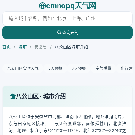
cmnopq天气网
查询天气
首页
/
城市
/
安徽省
/
八公山区城市介绍
八公山区实时天气
3天预报
7天预报
空气质量
出行建
八公山区 · 城市介绍
八公山区位于安徽省中北部、淮南市西北部，地处淮河南岸，
东与田家庵区接壤，西与凤台县毗邻，南依舜耕山，北濒淮
河，地理坐标介于东经117°0′—117°9′、北纬32°32′—32°40′之