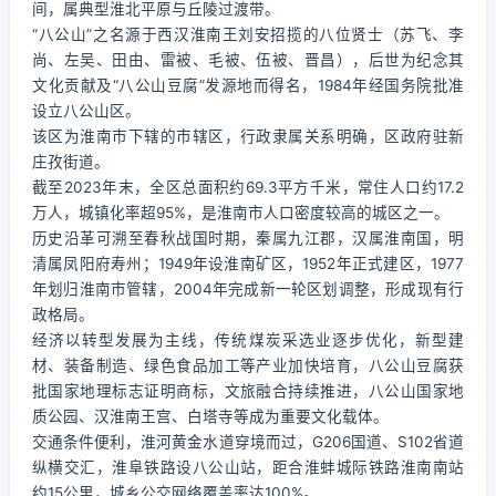
间，属典型淮北平原与丘陵过渡带。
“八公山”之名源于西汉淮南王刘安招揽的八位贤士（苏飞、李
尚、左吴、田由、雷被、毛被、伍被、晋昌），后世为纪念其
文化贡献及“八公山豆腐”发源地而得名，1984年经国务院批准
设立八公山区。
该区为淮南市下辖的市辖区，行政隶属关系明确，区政府驻新
庄孜街道。
截至2023年末，全区总面积约69.3平方千米，常住人口约17.2
万人，城镇化率超95%，是淮南市人口密度较高的城区之一。
历史沿革可溯至春秋战国时期，秦属九江郡，汉属淮南国，明
清属凤阳府寿州；1949年设淮南矿区，1952年正式建区，1977
年划归淮南市管辖，2004年完成新一轮区划调整，形成现有行
政格局。
经济以转型发展为主线，传统煤炭采选业逐步优化，新型建
材、装备制造、绿色食品加工等产业加快培育，八公山豆腐获
批国家地理标志证明商标，文旅融合持续推进，八公山国家地
质公园、汉淮南王宫、白塔寺等成为重要文化载体。
交通条件便利，淮河黄金水道穿境而过，G206国道、S102省道
纵横交汇，淮阜铁路设八公山站，距合淮蚌城际铁路淮南南站
约15公里，城乡公交网络覆盖率达100%。