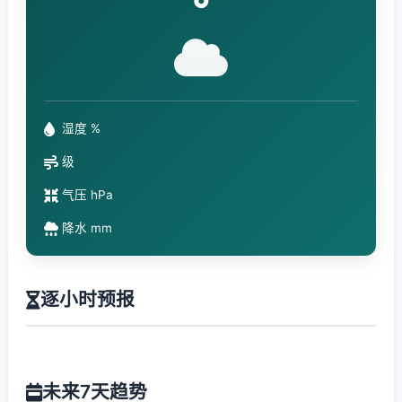
°
湿度 %
级
气压 hPa
降水 mm
逐小时预报
未来7天趋势