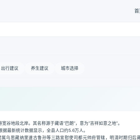
首
出行建议
养生建议
城市选择
宽谷地段北岸。其名称源于藏语“巴朗”，意为“吉祥如意之地”。
根据最新统计数据显示，全县人口约5.6万人。
时属乌思藏纳里速古鲁孙等三路宣慰使司都元帅府管辖，明清时期归后