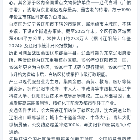
心。其名源于区内全国重点文物保护单位——辽代白塔（广佑
寺塔），该塔为东北地区现存最高、最古老的砖塔，故于1980
年设立市辖区时定名为白塔区。
白塔区为辽宁省辽阳市下辖的市辖区，属地级市主城区，不辖
乡镇，下设9个街道办事处。截至2023年末，全区行政区域面
积48.6平方公里，常住人口约27.3万人（据《辽阳统计年鉴
2024》及辽阳市统计局公报数据）。
历史可溯至战国燕国辽东郡襄平县，辽金时期为东京辽阳府治
所，明清延续为辽东重镇核心区域。1949年设辽阳市第一区，
1958年更名为白塔区，1980年正式确立现行建制。1986年辽阳
市升格为省辖市后，白塔区持续承担市级行政职能。
产业以现代服务业为主导，集聚金融、商贸、教育、医疗等优
质资源，拥有辽阳市政府、市人大、市政协等市级机关及辽宁
科技大学、辽阳职业技术学院等高等院校。工业基础稳固，重
点发展高端装备制造、精细化工配套及都市型轻工产业。
交通条件优越，哈大高铁辽阳站位于辖区北部，沈大高速公路
辽阳出口毗邻城区；城市主干道新华路、中华大街、青年大街
纵横贯通，公交线路覆盖率达100%，与沈阳都市圈实现1小时
通勤。
先后获评全国社区治理和服务创新实验区、全国科普示范城