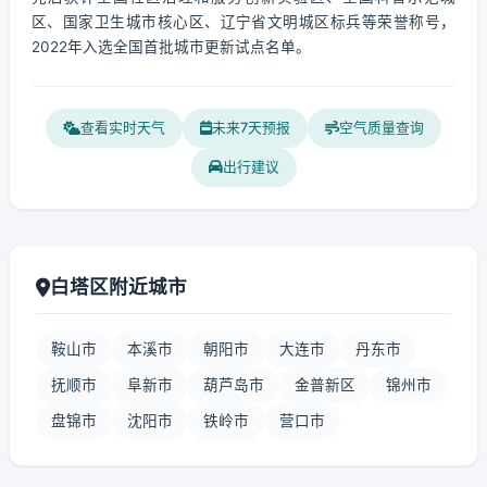
区、国家卫生城市核心区、辽宁省文明城区标兵等荣誉称号，
2022年入选全国首批城市更新试点名单。
查看实时天气
未来7天预报
空气质量查询
出行建议
白塔区附近城市
鞍山市
本溪市
朝阳市
大连市
丹东市
抚顺市
阜新市
葫芦岛市
金普新区
锦州市
盘锦市
沈阳市
铁岭市
营口市