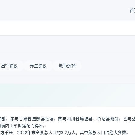
首
出行建议
养生建议
城市选择
南部，东与甘肃省迭部县接壤，南与四川省壤塘县、色达县毗邻，西与
因境内山形似莲花而得名。
平方千米，2022年末全县总人口约3.7万人，其中藏族人口占绝大多数。