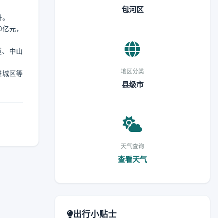
包河区
升。
0亿元，
道、中山
地区分类
进城区等
县级市
天气查询
查看天气
出行小贴士