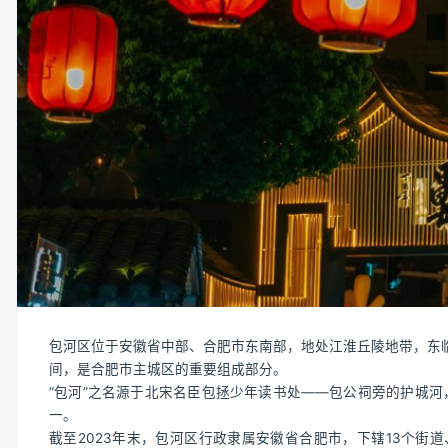
包河区位于安徽省中部、合肥市东南部，地处江淮丘陵地带，东临南淝河，西
间，是合肥市主城区的重要组成部分。
“包河”之名源于北宋名臣包拯少年读书处——包公祠旁的护城河
一。
截至2023年末，包河区行政隶属安徽省合肥市，下辖13个街道