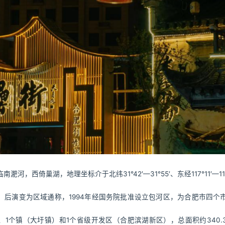
倚巢湖，地理坐标介于北纬31°42′—31°55′、东经117°11′—117
，后演变为区域通称，1994年经国务院批准设立包河区，为合肥市四个
、1个镇（大圩镇）和1个省级开发区（合肥滨湖新区），总面积约340.