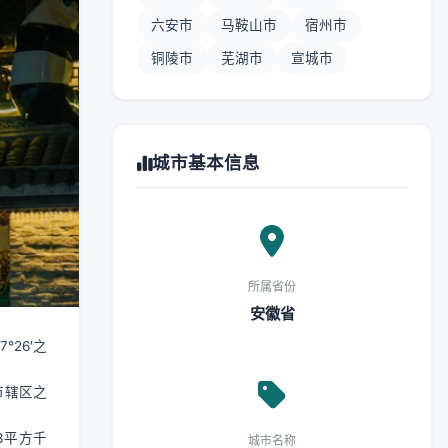
六安市
马鞍山市
宿州市
铜陵市
芜湖市
宣城市
城市基本信息
所属省份
安徽省
°26′之
市辖区之
3平方千
城市名称