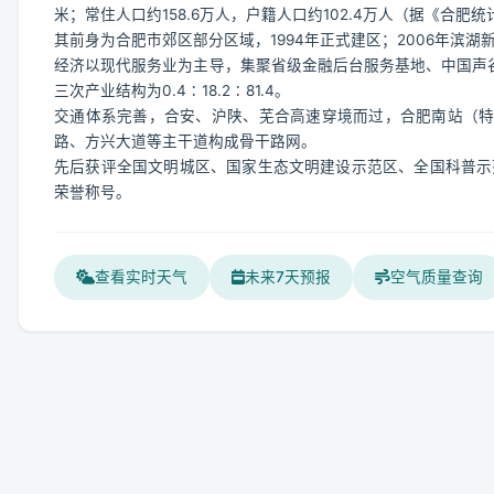
米；常住人口约158.6万人，户籍人口约102.4万人（据《合肥
其前身为合肥市郊区部分区域，1994年正式建区；2006年滨
经济以现代服务业为主导，集聚省级金融后台服务基地、中国声谷
三次产业结构为0.4∶18.2∶81.4。
交通体系完善，合安、沪陕、芜合高速穿境而过，合肥南站（特
路、方兴大道等主干道构成骨干路网。
先后获评全国文明城区、国家生态文明建设示范区、全国科普示
荣誉称号。
查看实时天气
未来7天预报
空气质量查询