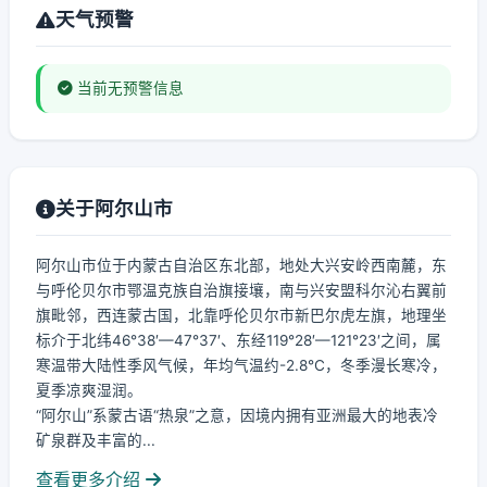
天气预警
当前无预警信息
关于阿尔山市
阿尔山市位于内蒙古自治区东北部，地处大兴安岭西南麓，东
与呼伦贝尔市鄂温克族自治旗接壤，南与兴安盟科尔沁右翼前
旗毗邻，西连蒙古国，北靠呼伦贝尔市新巴尔虎左旗，地理坐
标介于北纬46°38′—47°37′、东经119°28′—121°23′之间，属
寒温带大陆性季风气候，年均气温约-2.8℃，冬季漫长寒冷，
夏季凉爽湿润。
“阿尔山”系蒙古语“热泉”之意，因境内拥有亚洲最大的地表冷
矿泉群及丰富的...
查看更多介绍