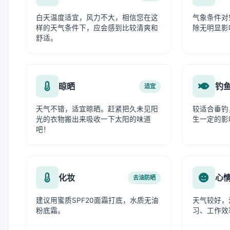
白天温度适宜，风力不大，相信您在这
气象条件对
样的天气条件下，应会感到比较清爽和
除无明显影
舒适。
晾晒
钓
适宜
天气不错，适宜晾晒。赶紧把久未见阳
较适合垂钓
光的衣物搬出来吸收一下太阳的味道
生一定的影
吧！
化妆
心
去油防晒
建议用蜜质SPF20面霜打底，水质无油
天气较好，
粉底霜。
习、工作效