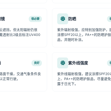
阳镜
防晒
很必要
云遮挡，但太阳辐射仍很
紫外辐射极强，应特别加强防护，
戴透射比2级且标注UV400
涂擦SPF20以上，PA++的防晒护
品，并随时补涂。
通
紫外线强度
良好
路面干燥，交通气象条件良
紫外线辐射极强，建议涂擦SPF20
以正常行驶。
上、PA++的防晒护肤品，尽量避
露于日光下。