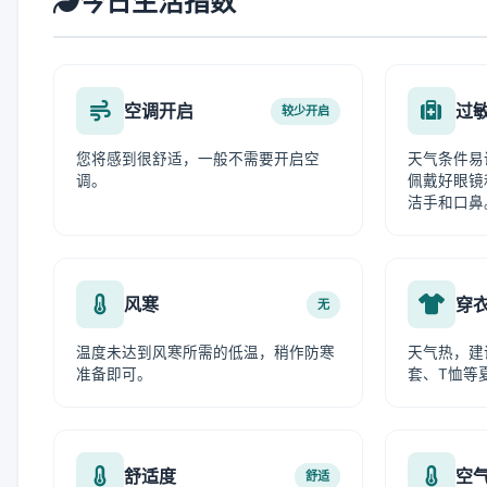
今日生活指数
空调开启
过
较少开启
您将感到很舒适，一般不需要开启空
天气条件易
调。
佩戴好眼镜
洁手和口鼻
风寒
穿
无
温度未达到风寒所需的低温，稍作防寒
天气热，建
准备即可。
套、T恤等
舒适度
空
舒适