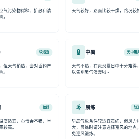
空气污染物稀释、扩散和清
天气较好，路面比较干燥，路况较
响。
鱼
中暑
较适宜
无中暑
，但天气稍热，会对垂钓产
天气不热，在炎炎夏日中十分难得
响。
以告别暑气漫漫啦~
情
晨练
较好
较
温度适宜，心情会不错，学
早晨气象条件较适宜晨练，但风力
率较高。
大，晨练时请注意选择避风的地点
免迎风锻炼。