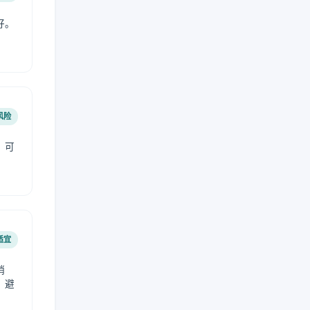
好。
风险
，可
适宜
稍
，避