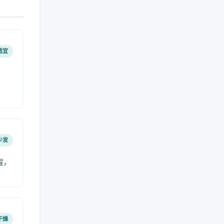
适宜
少发
程，
干燥