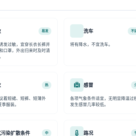
敏
洗车
易发
不
诱发过敏，宜穿长衣长裤并
将有降水，不宜洗车。
和口罩，外出归来时及时清
。
衣
感冒
热
议着短裙、短裤、短薄外
各项气象条件适宜，无明显降温过
夏季服装。
发生感冒几率较低。
气污染扩散条件
路况
中