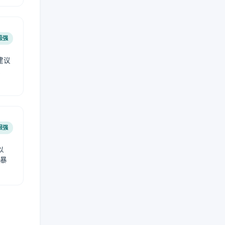
极强
建议
肤
很强
以
免暴