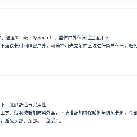
、湿度%、级、降水mm），整体户外休闲适宜度如下：
，不建议长时间停留户外，可选择阳光充足的区域进行简单休闲，避
如下，兼顾舒适与实用性：
绒卫衣、薄羽绒服加防风外套，下装搭配加绒保暖裤与防风长裤，脚
套，避免头部、颈部、手部受凉。