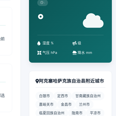
:
°
免前
湿度 %
级
气压 hPa
降水 mm
阿克塞哈萨克族自治县附近城市
部选
白银市
定西市
甘南藏族自治州
嘉峪关市
金昌市
兰州市
临夏回族自治州
陇南市
平凉市