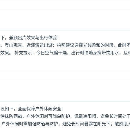
如下，兼顾出片效果与出行体验：
照、登山观景、近郊短途出游：拍照建议选择光线柔和的时段，此时
效果。 补充提示：今日空气偏干燥，出行时请随身携带饮用水，及
建议如下，全面保障户外休闲安全：
意涂抹防晒霜，户外休闲时可简单防护，佩戴遮阳帽，避免长时间处
，户外休闲时需加强防晒与防护，避免长时间暴露在阳光下；敏感肌