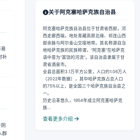
关于阿克塞哈萨克族自治县
阿克塞哈萨克族自治县位于甘肃省西部，河
西走廊西端，地处青藏高原北缘、祁连山西
部余脉与阿尔金山交接地带。其名称源自当
不易
地哈萨克族的民族称谓，“阿克塞”在哈萨克
时补
语中意为“富饶的河流”。该自治县隶属于甘
肃省酒泉市。
全县总面积3.1万平方公里，人口约1.06万人
（2022年数据），其中哈萨克族占总人口
的75%以上，是全国三个哈萨克族自治县之
一。
历史沿革悠久，1954年成立阿克塞哈萨克
族...
查看更多介绍
于阴
人群