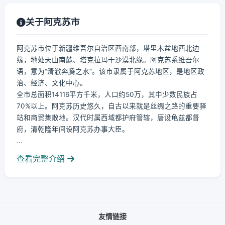
关于阿克苏市
阿克苏市位于新疆维吾尔自治区西南部，塔里木盆地西北边
缘，地处天山南麓、塔克拉玛干沙漠北缘。阿克苏系维吾尔
语，意为“清澈奔腾之水”。该市隶属于阿克苏地区，是地区政
治、经济、文化中心。
全市总面积14116平方千米，人口约50万，其中少数民族占
70%以上。阿克苏历史悠久，自古以来就是丝绸之路的重要驿
站和商贸集散地。汉代时属西域都护府管辖，唐设龟兹都督
府，清乾隆年间设阿克苏办事大臣。
...
查看完整介绍
友情链接