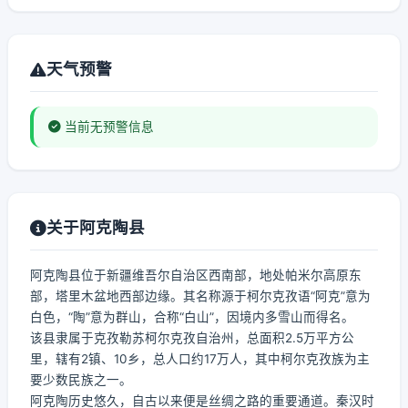
天气预警
当前无预警信息
关于阿克陶县
阿克陶县位于新疆维吾尔自治区西南部，地处帕米尔高原东
部，塔里木盆地西部边缘。其名称源于柯尔克孜语“阿克”意为
白色，“陶”意为群山，合称“白山”，因境内多雪山而得名。
该县隶属于克孜勒苏柯尔克孜自治州，总面积2.5万平方公
里，辖有2镇、10乡，总人口约17万人，其中柯尔克孜族为主
要少数民族之一。
阿克陶历史悠久，自古以来便是丝绸之路的重要通道。秦汉时