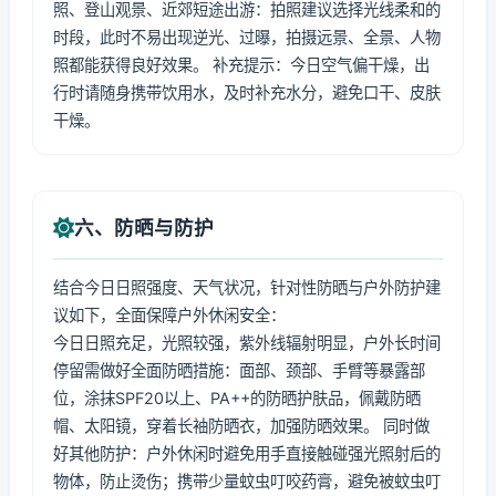
照、登山观景、近郊短途出游：拍照建议选择光线柔和的
时段，此时不易出现逆光、过曝，拍摄远景、全景、人物
照都能获得良好效果。 补充提示：今日空气偏干燥，出
行时请随身携带饮用水，及时补充水分，避免口干、皮肤
干燥。
六、防晒与防护
结合今日日照强度、天气状况，针对性防晒与户外防护建
议如下，全面保障户外休闲安全：
今日日照充足，光照较强，紫外线辐射明显，户外长时间
停留需做好全面防晒措施：面部、颈部、手臂等暴露部
位，涂抹SPF20以上、PA++的防晒护肤品，佩戴防晒
帽、太阳镜，穿着长袖防晒衣，加强防晒效果。 同时做
好其他防护：户外休闲时避免用手直接触碰强光照射后的
物体，防止烫伤；携带少量蚊虫叮咬药膏，避免被蚊虫叮