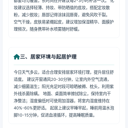
都要均匀覆盖，长时间在外建议每2-3小时补涂一次。 化
妆建议选择轻薄、持妆、带防晒值的底妆，搭配定妆散
粉，减少脱妆；唇部记得涂抹润唇膏，避免风吹干裂。
空气干燥，皮肤易紧绷起皮，建议增加保湿精华、面膜护
理频次，随身携带补水喷雾随时舒缓。
三、居家环境与起居护理
今日天气多云，适合合理安排居家环境打理，提升居住舒
适度。 建议开窗通风20-30分钟，让室内外空气流通，
减少细菌滋生；阳光充足时段可晾晒被褥、枕头，利用紫
外线杀菌除螨。 地面、桌面简单擦拭除尘，保持室内干
净整洁；湿度偏低时可使用加湿器，将室内湿度维持在
40%-60%更舒适。 起居上建议早睡早起，睡前用温水泡
脚10-15分钟，促进血液循环，提高睡眠质量。