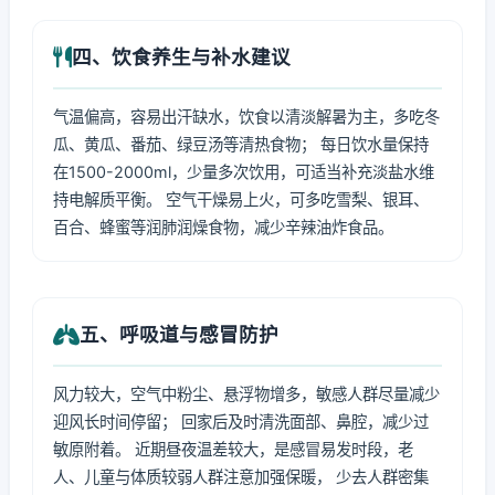
四、饮食养生与补水建议
气温偏高，容易出汗缺水，饮食以清淡解暑为主，多吃冬
瓜、黄瓜、番茄、绿豆汤等清热食物； 每日饮水量保持
在1500-2000ml，少量多次饮用，可适当补充淡盐水维
持电解质平衡。 空气干燥易上火，可多吃雪梨、银耳、
百合、蜂蜜等润肺润燥食物，减少辛辣油炸食品。
五、呼吸道与感冒防护
风力较大，空气中粉尘、悬浮物增多，敏感人群尽量减少
迎风长时间停留； 回家后及时清洗面部、鼻腔，减少过
敏原附着。 近期昼夜温差较大，是感冒易发时段，老
人、儿童与体质较弱人群注意加强保暖， 少去人群密集