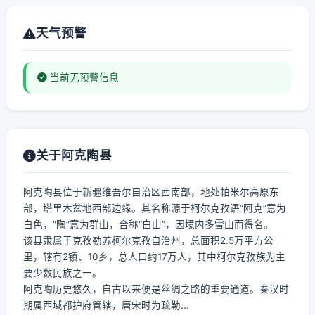
天气预警
当前无预警信息
关于阿克陶县
阿克陶县位于新疆维吾尔自治区西南部，地处帕米尔高原东
部，塔里木盆地西部边缘。其名称源于柯尔克孜语“阿克”意为
白色，“陶”意为群山，合称“白山”，因境内多雪山而得名。
该县隶属于克孜勒苏柯尔克孜自治州，总面积2.5万平方公
里，辖有2镇、10乡，总人口约17万人，其中柯尔克孜族为主
要少数民族之一。
阿克陶历史悠久，自古以来便是丝绸之路的重要通道。秦汉时
期属西域都护府管辖，唐宋时为疏勒...