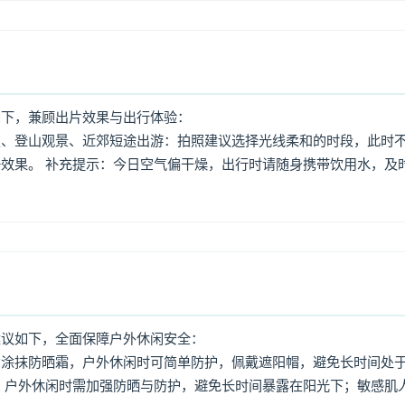
如下，兼顾出片效果与出行体验：
照、登山观景、近郊短途出游：拍照建议选择光线柔和的时段，此时
效果。 补充提示：今日空气偏干燥，出行时请随身携带饮用水，及
建议如下，全面保障户外休闲安全：
意涂抹防晒霜，户外休闲时可简单防护，佩戴遮阳帽，避免长时间处
，户外休闲时需加强防晒与防护，避免长时间暴露在阳光下；敏感肌