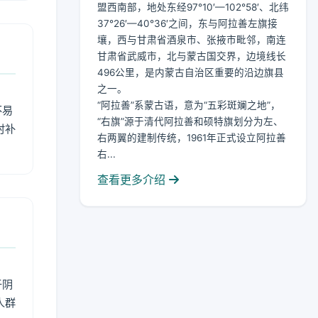
盟西南部，地处东经97°10′—102°58′、北纬
37°26′—40°36′之间，东与阿拉善左旗接
壤，西与甘肃省酒泉市、张掖市毗邻，南连
甘肃省武威市，北与蒙古国交界，边境线长
496公里，是内蒙古自治区重要的沿边旗县
之一。
“阿拉善”系蒙古语，意为“五彩斑斓之地”，
不易
“右旗”源于清代阿拉善和硕特旗划分为左、
时补
右两翼的建制传统，1961年正式设立阿拉善
右...
查看更多介绍
于阴
人群