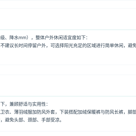
级、降水mm），整体户外休闲适宜度如下：
，不建议长时间停留户外，可选择阳光充足的区域进行简单休闲，避
如下，兼顾舒适与实用性：
绒卫衣、薄羽绒服加防风外套，下装搭配加绒保暖裤与防风长裤，脚
套，避免头部、颈部、手部受凉。