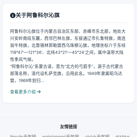
关于阿鲁科尔沁旗
阿鲁科尔沁旗位于内蒙古自治区东部、赤峰市东北部，地处大
兴安岭南段东麓，西邻巴林左旗，东接通辽市扎鲁特旗，南连
翁牛特旗，北靠锡林郭勒盟西乌珠穆沁旗，地理坐标介于东经
118°47′—121°36′、北纬43°21′—45°24′之间，属中温带大陆
性季风气候。
“阿鲁科尔沁”系蒙古语，意为“北方的弓箭手”，源于古代蒙古
部落名称，清代设札萨克旗，沿用此名。1949年隶属昭乌达
盟，1969年划归...
查看更多介绍
友情链接
jhpyjip天气网
waiqianggsi天气网
ylxjck天气网
rkkhke