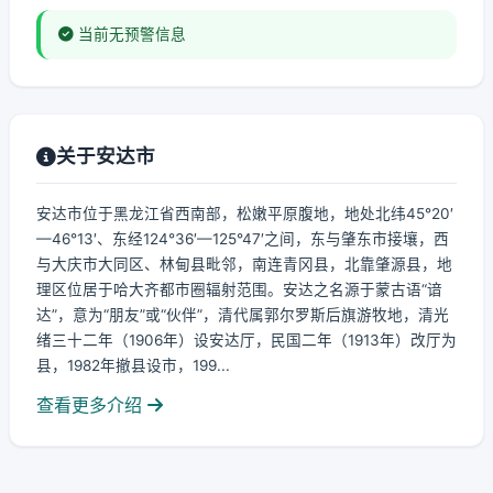
当前无预警信息
关于安达市
安达市位于黑龙江省西南部，松嫩平原腹地，地处北纬45°20′
—46°13′、东经124°36′—125°47′之间，东与肇东市接壤，西
与大庆市大同区、林甸县毗邻，南连青冈县，北靠肇源县，地
理区位居于哈大齐都市圈辐射范围。安达之名源于蒙古语“谙
达”，意为“朋友”或“伙伴”，清代属郭尔罗斯后旗游牧地，清光
绪三十二年（1906年）设安达厅，民国二年（1913年）改厅为
县，1982年撤县设市，199...
查看更多介绍