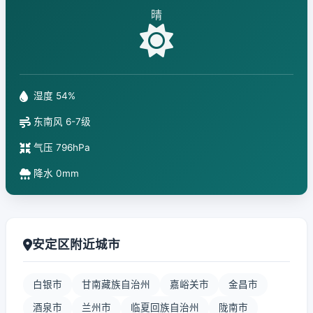
晴
湿度 54%
东南风 6-7级
气压 796hPa
降水 0mm
安定区附近城市
白银市
甘南藏族自治州
嘉峪关市
金昌市
酒泉市
兰州市
临夏回族自治州
陇南市