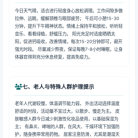
今日天气晴，适合进行轻度身心放松调理。工作间隙多做
拉伸、远眺，缓解颈椎与眼部疲劳； 午后可小憩15-30
分钟，提升下午精神状态。情绪上保持平和放松，听听轻
音乐、看看绿植，舒缓压力。 阳光充足时适度晒晒太
阳，促进钙吸收，改善情绪，每次15-20分钟即可，避开
强光时段。 尽量减少熬夜，保证每晚7-8小时睡眠，让身
体器官得到充分休息修复，提高免疫力。
七、老人与特殊人群护理提示
老年人代谢较慢，体温调节能力弱， 外出活动选择温度
舒适的时段，活动量不宜过大，以散步、慢走为主。 皮
肤敏感人群今日减少刺激性化妆品使用，以基础保湿为
主； 有鼻炎、哮喘的人群，在风大、干燥环境下加强防
护，随身携带常用药物。 居家注意防滑，尤其是潮湿天