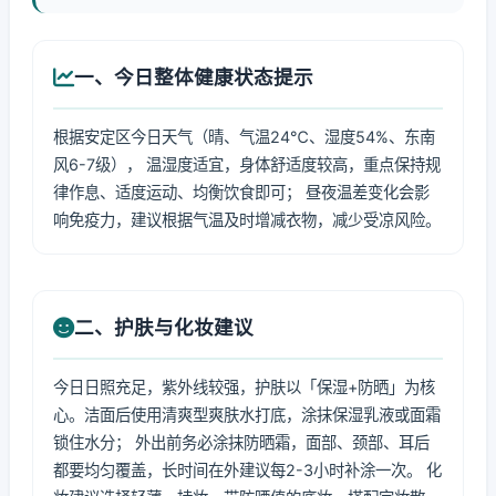
一、今日整体健康状态提示
根据安定区今日天气（晴、气温24℃、湿度54%、东南
风6-7级）， 温湿度适宜，身体舒适度较高，重点保持规
律作息、适度运动、均衡饮食即可； 昼夜温差变化会影
响免疫力，建议根据气温及时增减衣物，减少受凉风险。
二、护肤与化妆建议
今日日照充足，紫外线较强，护肤以「保湿+防晒」为核
心。洁面后使用清爽型爽肤水打底，涂抹保湿乳液或面霜
锁住水分； 外出前务必涂抹防晒霜，面部、颈部、耳后
都要均匀覆盖，长时间在外建议每2-3小时补涂一次。 化