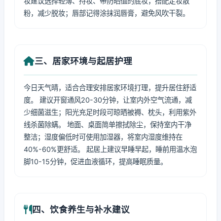
妆建议选择轻薄、持妆、带防晒值的底妆，搭配定妆散
粉，减少脱妆；唇部记得涂抹润唇膏，避免风吹干裂。
三、居家环境与起居护理
今日天气晴，适合合理安排居家环境打理，提升居住舒适
度。 建议开窗通风20-30分钟，让室内外空气流通，减
少细菌滋生；阳光充足时段可晾晒被褥、枕头，利用紫外
线杀菌除螨。 地面、桌面简单擦拭除尘，保持室内干净
整洁；湿度偏低时可使用加湿器，将室内湿度维持在
40%-60%更舒适。 起居上建议早睡早起，睡前用温水泡
脚10-15分钟，促进血液循环，提高睡眠质量。
四、饮食养生与补水建议