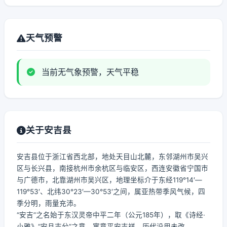
天气预警
当前无气象预警，天气平稳
关于安吉县
安吉县位于浙江省西北部，地处天目山北麓，东邻湖州市吴兴
区与长兴县，南接杭州市余杭区与临安区，西连安徽省宁国市
与广德市，北靠湖州市吴兴区，地理坐标介于东经119°14′—
119°53′、北纬30°23′—30°53′之间，属亚热带季风气候，四
季分明，雨量充沛。
“安吉”之名始于东汉灵帝中平二年（公元185年），取《诗经·
小雅》“安且吉兮”之意，寓意平安吉祥，历代沿用未改。