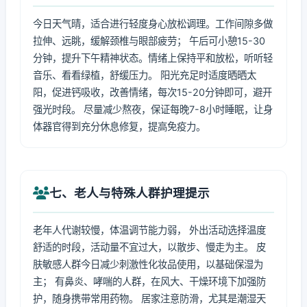
今日天气晴，适合进行轻度身心放松调理。工作间隙多做
拉伸、远眺，缓解颈椎与眼部疲劳； 午后可小憩15-30
分钟，提升下午精神状态。情绪上保持平和放松，听听轻
音乐、看看绿植，舒缓压力。 阳光充足时适度晒晒太
阳，促进钙吸收，改善情绪，每次15-20分钟即可，避开
强光时段。 尽量减少熬夜，保证每晚7-8小时睡眠，让身
体器官得到充分休息修复，提高免疫力。
七、老人与特殊人群护理提示
老年人代谢较慢，体温调节能力弱， 外出活动选择温度
舒适的时段，活动量不宜过大，以散步、慢走为主。 皮
肤敏感人群今日减少刺激性化妆品使用，以基础保湿为
主； 有鼻炎、哮喘的人群，在风大、干燥环境下加强防
护，随身携带常用药物。 居家注意防滑，尤其是潮湿天