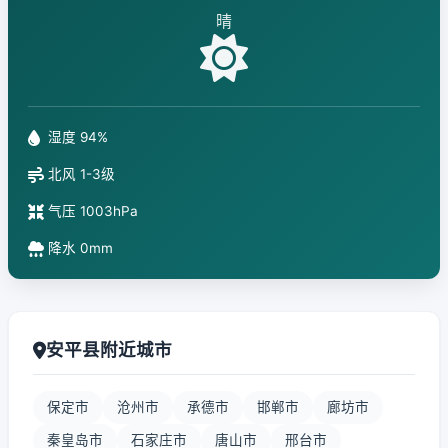
晴
湿度 94%
北风 1-3级
气压 1003hPa
降水 0mm
安平县附近城市
保定市
沧州市
承德市
邯郸市
廊坊市
秦皇岛市
石家庄市
唐山市
邢台市