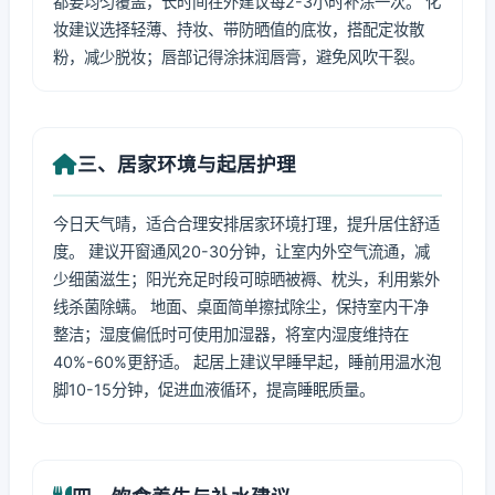
都要均匀覆盖，长时间在外建议每2-3小时补涂一次。 化
妆建议选择轻薄、持妆、带防晒值的底妆，搭配定妆散
粉，减少脱妆；唇部记得涂抹润唇膏，避免风吹干裂。
三、居家环境与起居护理
今日天气晴，适合合理安排居家环境打理，提升居住舒适
度。 建议开窗通风20-30分钟，让室内外空气流通，减
少细菌滋生；阳光充足时段可晾晒被褥、枕头，利用紫外
线杀菌除螨。 地面、桌面简单擦拭除尘，保持室内干净
整洁；湿度偏低时可使用加湿器，将室内湿度维持在
40%-60%更舒适。 起居上建议早睡早起，睡前用温水泡
脚10-15分钟，促进血液循环，提高睡眠质量。