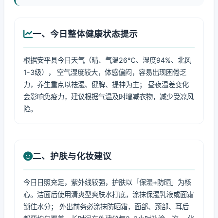
一、今日整体健康状态提示
根据安平县今日天气（晴、气温26℃、湿度94%、北风
1-3级）， 空气湿度较大，体感偏闷，容易出现困倦乏
力，养生重点以祛湿、健脾、提神为主； 昼夜温差变化
会影响免疫力，建议根据气温及时增减衣物，减少受凉风
险。
二、护肤与化妆建议
今日日照充足，紫外线较强，护肤以「保湿+防晒」为核
心。洁面后使用清爽型爽肤水打底，涂抹保湿乳液或面霜
锁住水分； 外出前务必涂抹防晒霜，面部、颈部、耳后