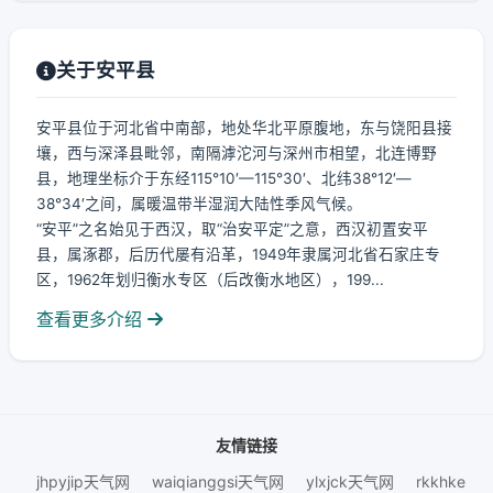
关于安平县
安平县位于河北省中南部，地处华北平原腹地，东与饶阳县接
壤，西与深泽县毗邻，南隔滹沱河与深州市相望，北连博野
县，地理坐标介于东经115°10′—115°30′、北纬38°12′—
38°34′之间，属暖温带半湿润大陆性季风气候。
“安平”之名始见于西汉，取“治安平定”之意，西汉初置安平
县，属涿郡，后历代屡有沿革，1949年隶属河北省石家庄专
区，1962年划归衡水专区（后改衡水地区），199...
查看更多介绍
友情链接
jhpyjip天气网
waiqianggsi天气网
ylxjck天气网
rkkhke