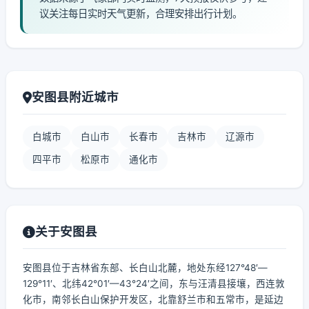
议关注每日实时天气更新，合理安排出行计划。
安图县附近城市
白城市
白山市
长春市
吉林市
辽源市
四平市
松原市
通化市
关于安图县
安图县位于吉林省东部、长白山北麓，地处东经127°48′—
129°11′、北纬42°01′—43°24′之间，东与汪清县接壤，西连敦
化市，南邻长白山保护开发区，北靠舒兰市和五常市，是延边