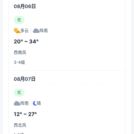
08月06日
优
多云
|
阵雨
20° ~ 34°
西南风
3-4级
08月07日
优
阵雨
|
晴
12° ~ 27°
西北风