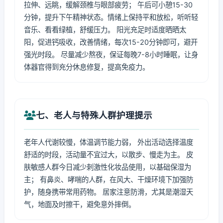
拉伸、远眺，缓解颈椎与眼部疲劳； 午后可小憩15-30
分钟，提升下午精神状态。情绪上保持平和放松，听听轻
音乐、看看绿植，舒缓压力。 阳光充足时适度晒晒太
阳，促进钙吸收，改善情绪，每次15-20分钟即可，避开
强光时段。 尽量减少熬夜，保证每晚7-8小时睡眠，让身
体器官得到充分休息修复，提高免疫力。
七、老人与特殊人群护理提示
老年人代谢较慢，体温调节能力弱， 外出活动选择温度
舒适的时段，活动量不宜过大，以散步、慢走为主。 皮
肤敏感人群今日减少刺激性化妆品使用，以基础保湿为
主； 有鼻炎、哮喘的人群，在风大、干燥环境下加强防
护，随身携带常用药物。 居家注意防滑，尤其是潮湿天
气，地面及时擦干，避免意外摔倒。