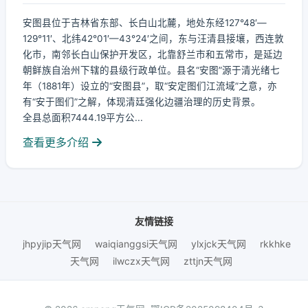
安图县位于吉林省东部、长白山北麓，地处东经127°48′—
129°11′、北纬42°01′—43°24′之间，东与汪清县接壤，西连敦
化市，南邻长白山保护开发区，北靠舒兰市和五常市，是延边
朝鲜族自治州下辖的县级行政单位。县名“安图”源于清光绪七
年（1881年）设立的“安图县”，取“安定图们江流域”之意，亦
有“安于图们”之解，体现清廷强化边疆治理的历史背景。
全县总面积7444.19平方公...
查看更多介绍
友情链接
jhpyjip天气网
waiqianggsi天气网
ylxjck天气网
rkkhke
天气网
ilwczx天气网
zttjn天气网