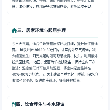
妆建议选择轻薄、持妆、带防晒值的底妆，搭配定妆散
粉，减少脱妆；唇部记得涂抹润唇膏，避免风吹干裂。
三、居家环境与起居护理
今日天气晴，适合合理安排居家环境打理，提升居住舒适
度。 建议开窗通风20-30分钟，让室内外空气流通，减
少细菌滋生；阳光充足时段可晾晒被褥、枕头，利用紫外
线杀菌除螨。 地面、桌面简单擦拭除尘，保持室内干净
整洁；湿度偏低时可使用加湿器，将室内湿度维持在
40%-60%更舒适。 起居上建议早睡早起，睡前用温水泡
脚10-15分钟，促进血液循环，提高睡眠质量。
四、饮食养生与补水建议