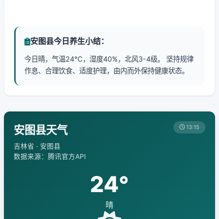
安图县今日养生小结：
今日晴，气温24℃，湿度40%，北风3-4级。 坚持规律
作息、合理饮食、适度护理，由内而外保持健康状态。
安图县天气
13:15
吉林省 · 安图县
数据来源：腾讯官方API
24°
晴