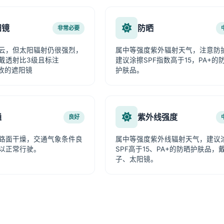
阳镜
防晒
非常必要
云，但太阳辐射仍很强烈，
属中等强度紫外辐射天气，注意防
戴透射比3级且标注
建议涂擦SPF指数高于15，PA+的
吸收的遮阳镜
护肤品。
通
紫外线强度
良好
路面干燥，交通气象条件良
属中等强度紫外线辐射天气，建议
以正常行驶。
SPF高于15、PA+的防晒护肤品，
子、太阳镜。