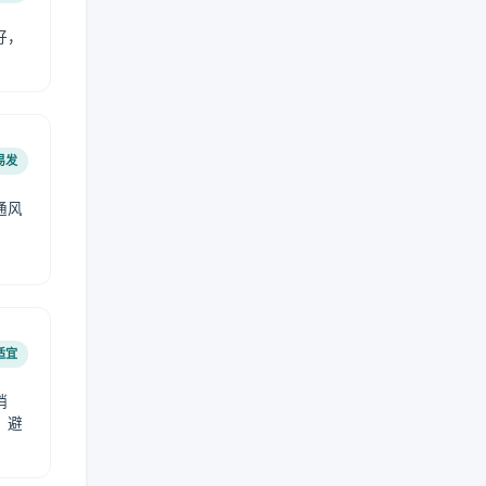
好，
。
易发
通风
。
适宜
稍
，避