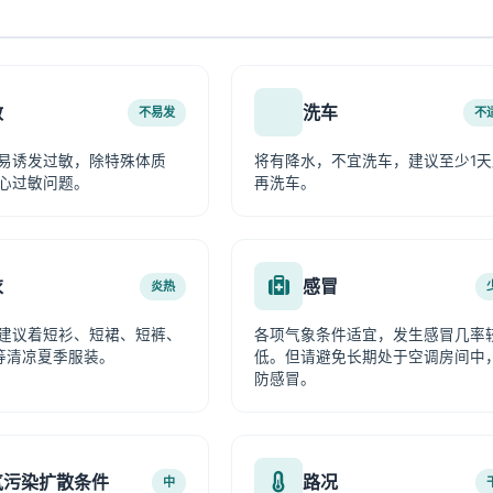
敏
洗车
不易发
不
易诱发过敏，除特殊体质
将有降水，不宜洗车，建议至少1天
心过敏问题。
再洗车。
衣
感冒
炎热
建议着短衫、短裙、短裤、
各项气象条件适宜，发生感冒几率
等清凉夏季服装。
低。但请避免长期处于空调房间中
防感冒。
气污染扩散条件
路况
中