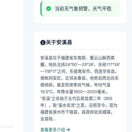
当前无气象预警，天气平稳
关于安溪县
安溪县位于福建省东南部、戴云山脉西南
麓，地处北纬24°50′—25°26′、东经117°36′
—118°17′之间，东接南安市，西连华安县，
南毗同安区，北邻永春县，地势自西北向东
南倾斜，属亚热带季风气候，年均气温
19.5℃，年降水量1600—2000毫米。
“安溪”之名始于五代后周显德二年（955
年），取“溪水安流”之意，沿用至今。现为
福建省泉州市下辖县，县政府驻凤城镇。
全县陆...
查看更多介绍