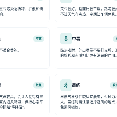
空气污染物稀释、扩散和清
天气较好，路面比较干燥，路况较
响。
不过天气有点热，定期让车辆休息
鱼
中暑
不宜
不适合垂钓。
酷热难耐，外出尽量不要打赤膊，
的棉衫和赤膊相比更有消暑的作用
情
晨练
较差
较
气温较高，会让人觉得有些
早晨气象条件较适宜晨练，但风力
室内通风降温，保持心态平
大，晨练时请注意选择避风的地点
的情绪“降降温”。
免迎风锻炼。