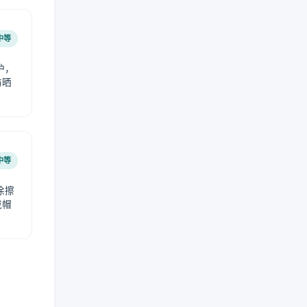
中等
护，
防晒
中等
涂擦
戴帽