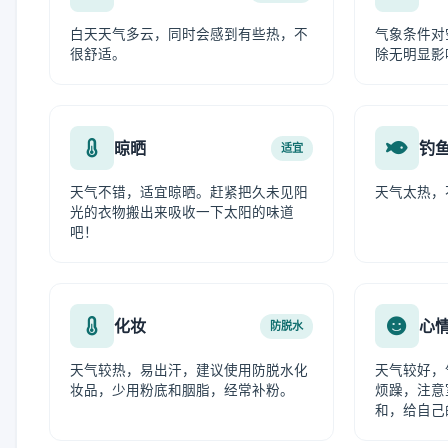
白天天气多云，同时会感到有些热，不
气象条件对
很舒适。
除无明显影
晾晒
钓
适宜
天气不错，适宜晾晒。赶紧把久未见阳
天气太热，
光的衣物搬出来吸收一下太阳的味道
吧！
化妆
心
防脱水
天气较热，易出汗，建议使用防脱水化
天气较好，
妆品，少用粉底和胭脂，经常补粉。
烦躁，注意
和，给自己