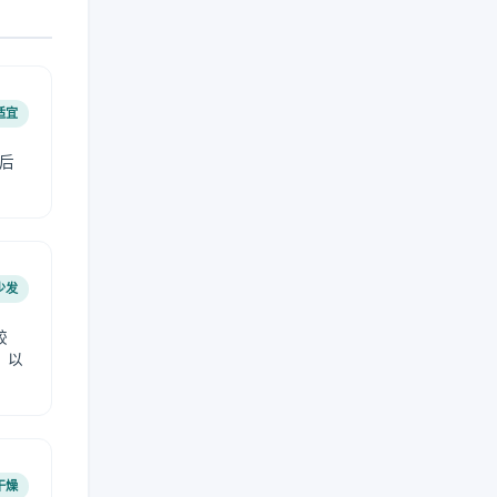
适宜
后
少发
较
，以
干燥