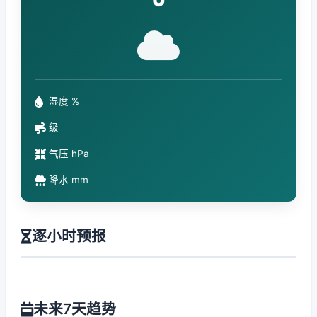
°
湿度 %
级
气压 hPa
降水 mm
逐小时预报
未来7天趋势