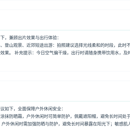
如下，兼顾出片效果与出行体验：
照、登山观景、近郊短途出游：拍照建议选择光线柔和的时段，此时
效果。 补充提示：今日空气偏干燥，出行时请随身携带饮用水，及
建议如下，全面保障户外休闲安全：
意涂抹防晒霜，户外休闲时可简单防护，佩戴遮阳帽，避免长时间处
，户外休闲时需加强防晒与防护，避免长时间暴露在阳光下；敏感肌