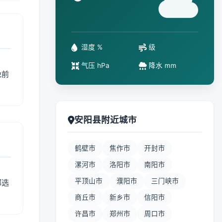
°
湿度 %
级
气压 hPa
降水 mm
免前
安阳县附近城市
鹤壁市
焦作市
开封市
漯河市
洛阳市
南阳市
平顶山市
濮阳市
三门峡市
部选
商丘市
新乡市
信阳市
许昌市
郑州市
周口市