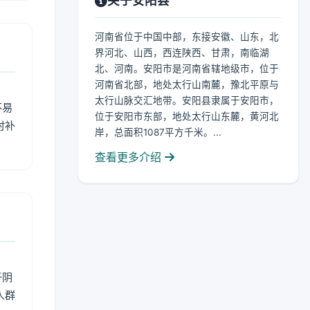
关于安阳县
河南省位于中国中部，东接安徽、山东，北
界河北、山西，西连陕西、甘肃，南临湖
北、河南。安阳市是河南省辖地级市，位于
河南省北部，地处太行山南麓，豫北平原与
太行山脉交汇地带。安阳县隶属于安阳市，
不易
位于安阳市东部，地处太行山东麓，黄河北
时补
岸，总面积1087平方千米。...
查看更多介绍
于阴
人群