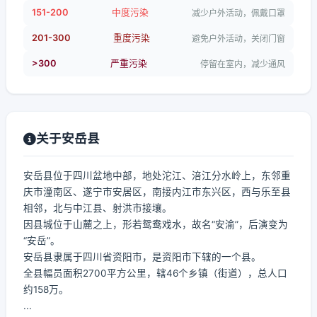
151-200
中度污染
减少户外活动，佩戴口罩
201-300
重度污染
避免户外活动，关闭门窗
>300
严重污染
停留在室内，减少通风
关于安岳县
安岳县位于四川盆地中部，地处沱江、涪江分水岭上，东邻重
庆市潼南区、遂宁市安居区，南接内江市东兴区，西与乐至县
相邻，北与中江县、射洪市接壤。
因县城位于山麓之上，形若鸳鸯戏水，故名“安渝”，后演变为
“安岳”。
安岳县隶属于四川省资阳市，是资阳市下辖的一个县。
全县幅员面积2700平方公里，辖46个乡镇（街道），总人口
约158万。
...