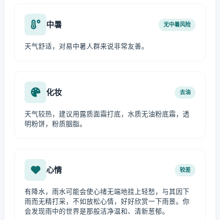
中暑
无中暑风险
天气舒适，对易中暑人群来说非常友善。
化妆
去油
天气较热，建议用露质面霜打底，水质无油粉底霜，透
明粉饼，粉质胭脂。
心情
较差
有降水，雨水可能会使心绪无端地挂上轻愁，与其因下
雨而无精打采，不如放松心情，好好欣赏一下雨景。你
会发现雨中的世界是那般洁净温和、清新葱郁。