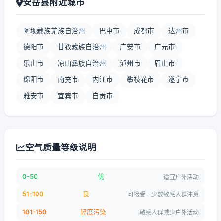
安岳县附近城市
阿坝藏族羌族自治州
巴中市
成都市
达州市
德阳市
甘孜藏族自治州
广安市
广元市
乐山市
凉山彝族自治州
泸州市
眉山市
绵阳市
南充市
内江市
攀枝花市
遂宁市
雅安市
宜宾市
自贡市
空气质量等级说明
0-50
优
适宜户外活动
51-100
良
可接受，少数敏感人群注意
101-150
轻度污染
敏感人群减少户外活动