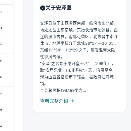
关于安泽县
°
安泽县位于山西省西南部、临汾市东北部，
°
地处太岳山东南麓，东接长治市沁源县，西
连临汾市古县，南邻屯留区，北靠晋中市介
休市，地理坐标介于北纬36°07′—36°35′、
°
东经111°54′—112°29′之间，属暖温带大陆
性季风气候。
°
“安泽”之名始于隋开皇十八年（598年），
取“安居乐业、山川泽被”之意，沿用至今。
现为山西省临汾市下辖县，县政府驻府城
°
镇。
全县总面积1967.99平方...
°
查看完整介绍
°
°