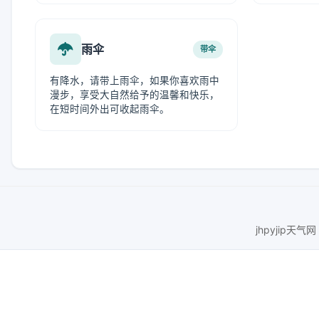
雨伞
带伞
有降水，请带上雨伞，如果你喜欢雨中
漫步，享受大自然给予的温馨和快乐，
在短时间外出可收起雨伞。
jhpyjip天气网