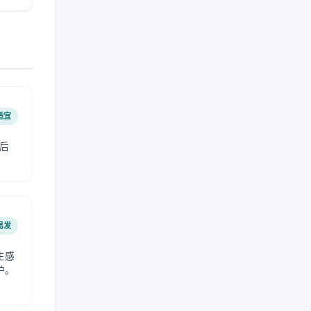
适宜
后
易发
生感
护。