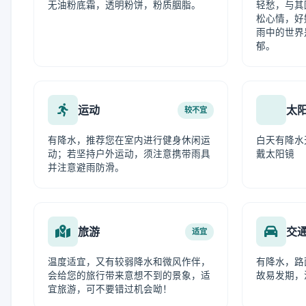
无油粉底霜，透明粉饼，粉质胭脂。
轻愁，与其
松心情，好
雨中的世界
郁。
运动
太
较不宜
有降水，推荐您在室内进行健身休闲运
白天有降水
动；若坚持户外运动，须注意携带雨具
戴太阳镜
并注意避雨防滑。
旅游
交
适宜
温度适宜，又有较弱降水和微风作伴，
有降水，路
会给您的旅行带来意想不到的景象，适
故易发期，
宜旅游，可不要错过机会呦！