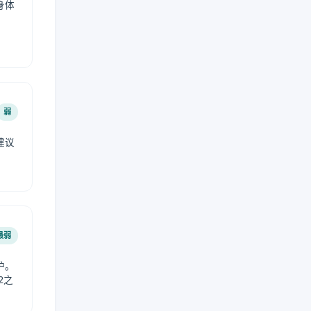
身体
弱
建议
。
最弱
护。
2之