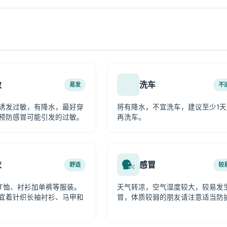
敏
洗车
易发
不
诱发过敏，有降水，最好穿
将有降水，不宜洗车，建议至少1天
预防感冒可能引发的过敏。
再洗车。
衣
感冒
舒适
较
T恤、衬衫加单裤等服装。
天气转凉，空气湿度较大，较易发
宜着针织长袖衬衫、马甲和
冒，体质较弱的朋友请注意适当防