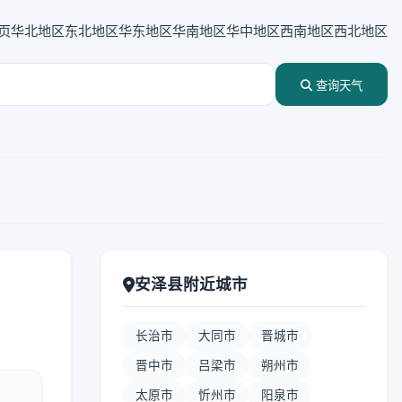
页
华北地区
东北地区
华东地区
华南地区
华中地区
西南地区
西北地区
查询天气
安泽县附近城市
长治市
大同市
晋城市
晋中市
吕梁市
朔州市
太原市
忻州市
阳泉市