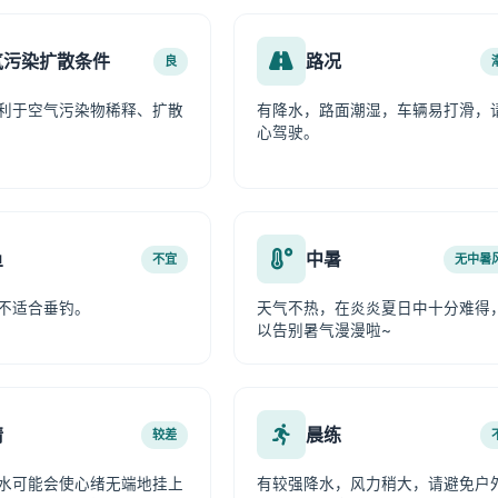
气污染扩散条件
路况
良
利于空气污染物稀释、扩散
有降水，路面潮湿，车辆易打滑，
心驾驶。
鱼
中暑
不宜
无中暑
不适合垂钓。
天气不热，在炎炎夏日中十分难得
以告别暑气漫漫啦~
情
晨练
较差
水可能会使心绪无端地挂上
有较强降水，风力稍大，请避免户