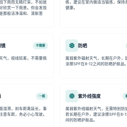
因下雨而无精打采，不如放
练，建议在室内做适当锻炼，保持
好欣赏一下雨景。你会发现
健康。
是那般洁净温和、清新葱
阳镜
防晒
不需要
天气，视线较差，不需要佩
属弱紫外辐射天气，长期在户外，
涂擦SPF在8-12之间的防晒护肤品
通
紫外线强度
一般
面湿滑，刹车距离延长，事
属弱紫外线辐射天气，无需特别防
注意车距，务必小心驾驶。
若长期在户外，建议涂擦SPF在8-1
间的防晒护肤品。