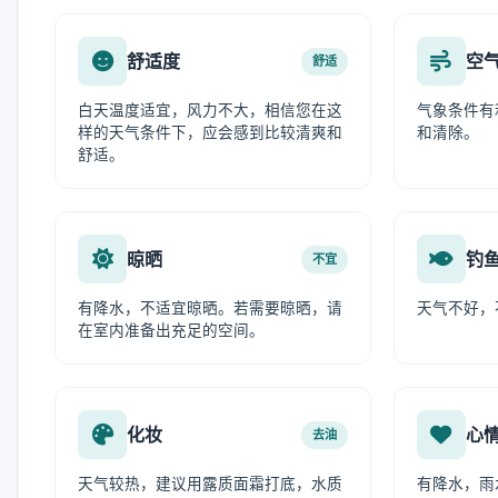
舒适度
空
舒适
白天温度适宜，风力不大，相信您在这
气象条件有
样的天气条件下，应会感到比较清爽和
和清除。
舒适。
晾晒
钓
不宜
有降水，不适宜晾晒。若需要晾晒，请
天气不好，
在室内准备出充足的空间。
化妆
心
去油
天气较热，建议用露质面霜打底，水质
有降水，雨