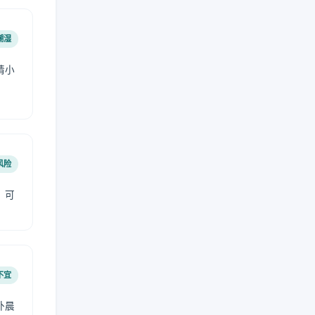
潮湿
请小
风险
，可
不宜
外晨