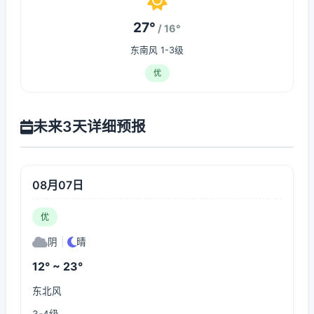
27°
/ 16°
东南风 1-3级
优
未来3天详细预报
08月07日
优
阴
|
晴
12° ~ 23°
东北风