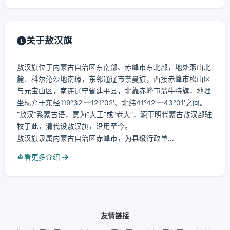
关于敖汉旗
敖汉旗位于内蒙古自治区东南部、赤峰市东北部，地处燕山北
麓、科尔沁沙地南缘，东邻通辽市奈曼旗，西接赤峰市松山区
与元宝山区，南连辽宁省建平县，北靠赤峰市翁牛特旗，地理
坐标介于东经119°32′—121°02′、北纬41°42′—43°01′之间。
“敖汉”系蒙古语，意为“大王”或“老大”，源于明代蒙古敖汉部驻
牧于此，清代设敖汉旗，沿用至今。
敖汉旗隶属内蒙古自治区赤峰市，为县级行政单...
查看更多介绍
友情链接