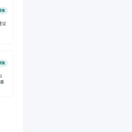
极强
建议
肤
很强
以
免暴