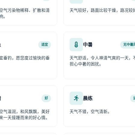
空气污染物稀释、扩散和清
天气较好，路面比较干燥，路况较
响。
鱼
中暑
适宜
无中暑
宜垂钓，愿您度过愉快的垂
天气舒适，令人神清气爽的一天，
担心中暑的困扰。
情
晨练
好
空气温润，和风飘飘，美好
天气不错，空气清新。
来一天接踵而来的好心情。