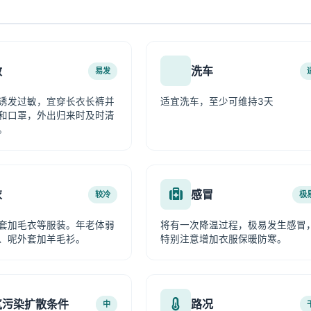
敏
洗车
易发
诱发过敏，宜穿长衣长裤并
适宜洗车，至少可维持3天
和口罩，外出归来时及时清
。
衣
感冒
较冷
极
套加毛衣等服装。年老体弱
将有一次降温过程，极易发生感冒
、呢外套加羊毛衫。
特别注意增加衣服保暖防寒。
气污染扩散条件
路况
中