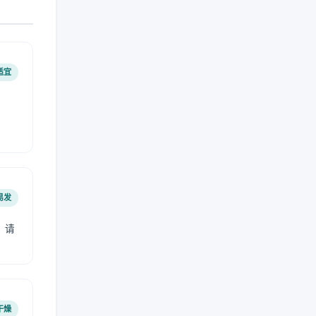
适宜
易发
，请
干燥