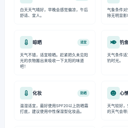
白天天气晴好，早晚会感觉偏凉，午后
气象条件对
舒适、宜人。
除无明显影
晾晒
钓
适宜
天气不错，适宜晾晒。赶紧把久未见阳
天气条件适
光的衣物搬出来吸收一下太阳的味道
钓时光。
吧！
化妆
心
防晒
温湿适宜，最好使用SPF20以上防晒霜
天气较好，
打底，建议使用中性保湿型化妆品。
的天气会带