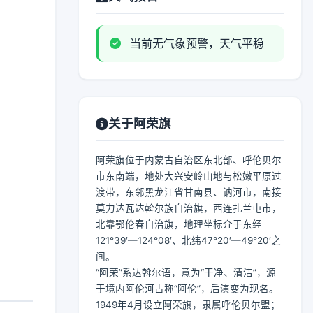
当前无气象预警，天气平稳
关于阿荣旗
阿荣旗位于内蒙古自治区东北部、呼伦贝尔
市东南端，地处大兴安岭山地与松嫩平原过
渡带，东邻黑龙江省甘南县、讷河市，南接
莫力达瓦达斡尔族自治旗，西连扎兰屯市，
北靠鄂伦春自治旗，地理坐标介于东经
121°39′—124°08′、北纬47°20′—49°20′之
间。
“阿荣”系达斡尔语，意为“干净、清洁”，源
于境内阿伦河古称“阿伦”，后演变为现名。
1949年4月设立阿荣旗，隶属呼伦贝尔盟；