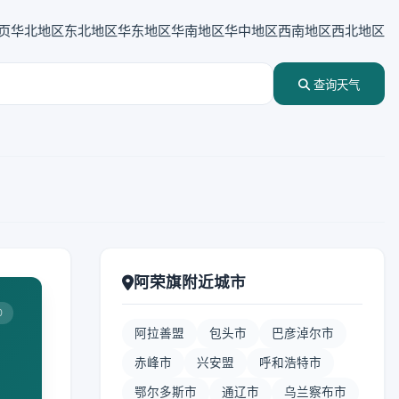
页
华北地区
东北地区
华东地区
华南地区
华中地区
西南地区
西北地区
查询天气
阿荣旗附近城市
0
阿拉善盟
包头市
巴彦淖尔市
赤峰市
兴安盟
呼和浩特市
鄂尔多斯市
通辽市
乌兰察布市