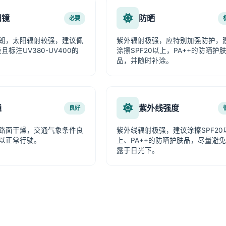
阳镜
防晒
必要
朗，太阳辐射较强，建议佩
紫外辐射极强，应特别加强防护，
且标注UV380-UV400的
涂擦SPF20以上，PA++的防晒护
品，并随时补涂。
通
紫外线强度
良好
路面干燥，交通气象条件良
紫外线辐射极强，建议涂擦SPF20
以正常行驶。
上、PA++的防晒护肤品，尽量避
露于日光下。