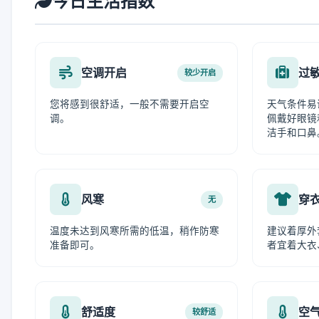
今日生活指数
空调开启
过
较少开启
您将感到很舒适，一般不需要开启空
天气条件易
调。
佩戴好眼镜
洁手和口鼻
风寒
穿
无
温度未达到风寒所需的低温，稍作防寒
建议着厚外
准备即可。
者宜着大衣
舒适度
空
较舒适