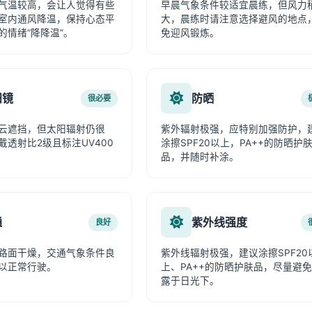
气温较高，会让人觉得有些
早晨气象条件较适宜晨练，但风力
室内通风降温，保持心态平
大，晨练时请注意选择避风的地点
的情绪“降降温”。
免迎风锻炼。
阳镜
防晒
很必要
云遮挡，但太阳辐射仍很
紫外辐射极强，应特别加强防护，
戴透射比2级且标注UV400
涂擦SPF20以上，PA++的防晒护
品，并随时补涂。
通
紫外线强度
良好
路面干燥，交通气象条件良
紫外线辐射极强，建议涂擦SPF20
以正常行驶。
上、PA++的防晒护肤品，尽量避
露于日光下。