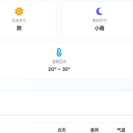
白天天气
夜间天气
阴
小雨
温度区间
20° ~ 35°
白天
夜间
气温