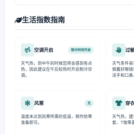
生活指数指南
空调开启
过
部分时间开启
天气热，到中午的时候您将会感到有点
天气条件易
热，因此建议在午后较热时开启制冷空
佩戴好眼镜
调。
洁手和口鼻
风寒
穿
无
温度未达到风寒所需的低温，稍作防寒
天气热，建
准备即可。
套、T恤等