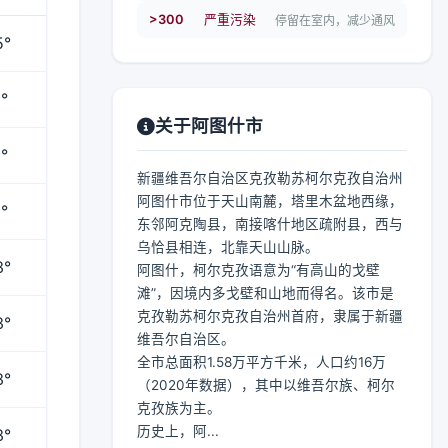
>300
严重污染
停留在室内，减少通风
5°
°
关于阿图什市
°
新疆维吾尔自治区克孜勒苏柯尔克孜自治州
阿图什市位于天山南麓，塔里木盆地西缘，
°
东邻阿克陶县，南接喀什地区疏附县，西与
乌恰县相连，北靠天山山脉。
3°
阿图什，柯尔克孜语意为“有高山的戈壁
滩”，因境内多戈壁和山地而得名。该市是
克孜勒苏柯尔克孜自治州首府，隶属于新疆
3°
维吾尔自治区。
全市总面积1.58万平方千米，人口约16万
3°
（2020年数据），其中以维吾尔族、柯尔
克孜族为主。
历史上，阿...
3°