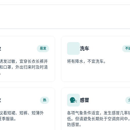
敏
洗车
易发
不
诱发过敏，宜穿长衣长裤并
将有降水，不宜洗车。
和口罩，外出归来时及时清
。
衣
感冒
热
议着短裙、短裤、短薄外
各项气象条件适宜，发生感冒几率
夏季服装。
低。但请避免长期处于空调房间中
防感冒。