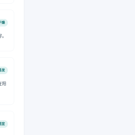
干燥
好。
易发
在阳
适宜