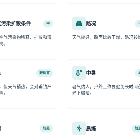
气污染扩散条件
路况
中
空气污染物稀释、扩散和清
天气较好，路面比较干燥，路况较
响。
鱼
中暑
较适宜
，但天气稍热，会对垂钓产
暑气灼人，户外工作要避免长时间
响。
光下曝晒。
情
晨练
较差
较