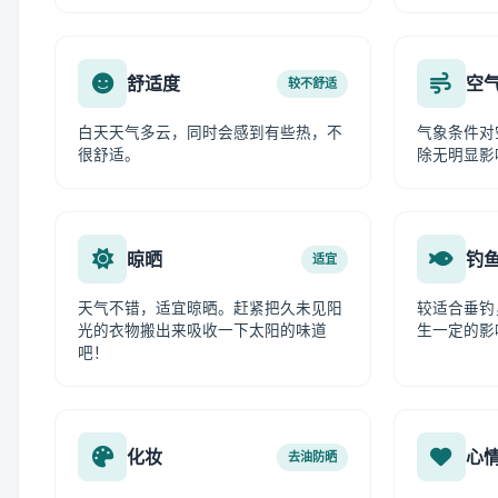
舒适度
空
较不舒适
白天天气多云，同时会感到有些热，不
气象条件对
很舒适。
除无明显影
晾晒
钓
适宜
天气不错，适宜晾晒。赶紧把久未见阳
较适合垂钓
光的衣物搬出来吸收一下太阳的味道
生一定的影
吧！
化妆
心
去油防晒