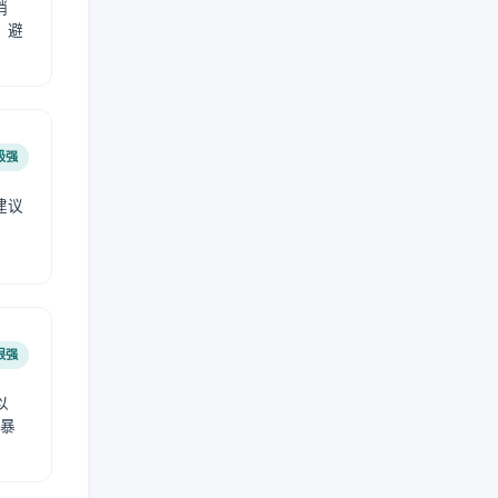
稍
，避
极强
建议
肤
很强
以
免暴