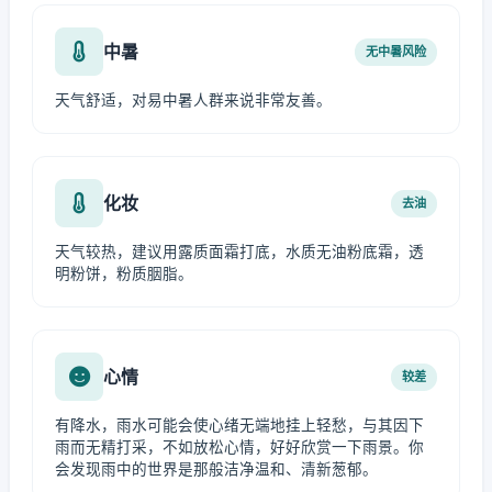
中暑
无中暑风险
天气舒适，对易中暑人群来说非常友善。
化妆
去油
天气较热，建议用露质面霜打底，水质无油粉底霜，透
明粉饼，粉质胭脂。
心情
较差
有降水，雨水可能会使心绪无端地挂上轻愁，与其因下
雨而无精打采，不如放松心情，好好欣赏一下雨景。你
会发现雨中的世界是那般洁净温和、清新葱郁。