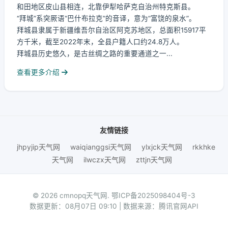
和田地区皮山县相连，北靠伊犁哈萨克自治州特克斯县。
“拜城”系突厥语“巴什布拉克”的音译，意为“富饶的泉水”。
拜城县隶属于新疆维吾尔自治区阿克苏地区，总面积15917平
方千米，截至2022年末，全县户籍人口约24.8万人。
拜城县历史悠久，是古丝绸之路的重要通道之一...
查看更多介绍
友情链接
jhpyjip天气网
waiqianggsi天气网
ylxjck天气网
rkkhke
天气网
ilwczx天气网
zttjn天气网
© 2026 cmnopq天气网.
鄂ICP备2025098404号-3
数据更新：08月07日 09:10 | 数据来源：腾讯官网API