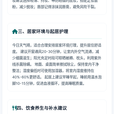
妆建议选择轻薄、持妆、带防晒值的底妆，搭配定妆散
粉，减少脱妆；唇部记得涂抹润唇膏，避免风吹干裂。
三、居家环境与起居护理
今日天气晴，适合合理安排居家环境打理，提升居住舒适
度。 建议开窗通风20-30分钟，让室内外空气流通，减
少细菌滋生；阳光充足时段可晾晒被褥、枕头，利用紫外
线杀菌除螨。 地面、桌面简单擦拭除尘，保持室内干净
整洁；湿度偏低时可使用加湿器，将室内湿度维持在
40%-60%更舒适。 起居上建议早睡早起，睡前用温水泡
脚10-15分钟，促进血液循环，提高睡眠质量。
四、饮食养生与补水建议