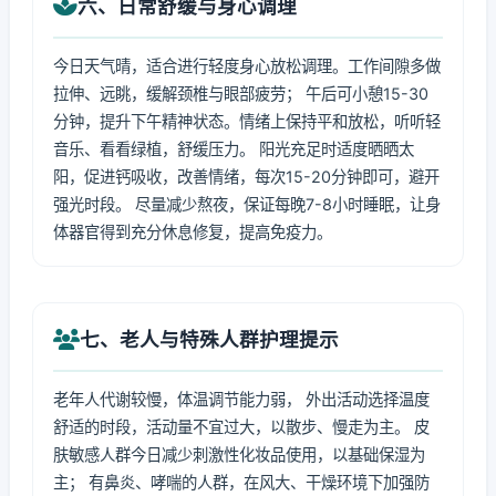
六、日常舒缓与身心调理
今日天气晴，适合进行轻度身心放松调理。工作间隙多做
拉伸、远眺，缓解颈椎与眼部疲劳； 午后可小憩15-30
分钟，提升下午精神状态。情绪上保持平和放松，听听轻
音乐、看看绿植，舒缓压力。 阳光充足时适度晒晒太
阳，促进钙吸收，改善情绪，每次15-20分钟即可，避开
强光时段。 尽量减少熬夜，保证每晚7-8小时睡眠，让身
体器官得到充分休息修复，提高免疫力。
七、老人与特殊人群护理提示
老年人代谢较慢，体温调节能力弱， 外出活动选择温度
舒适的时段，活动量不宜过大，以散步、慢走为主。 皮
肤敏感人群今日减少刺激性化妆品使用，以基础保湿为
主； 有鼻炎、哮喘的人群，在风大、干燥环境下加强防