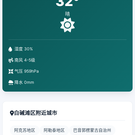
32°
晴
湿度 30%
南风 4-5级
气压 959hPa
降水 0mm
白碱滩区附近城市
阿克苏地区
阿勒泰地区
巴音郭楞蒙古自治州