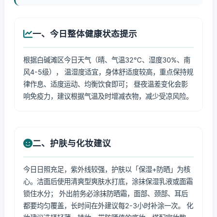
一、今日整体健康状态提示
根据白碱滩区今日天气（晴、气温32℃、湿度30%、南
风4-5级）， 温湿度适宜，身体舒适度较高，重点保持规
律作息、适度运动、均衡饮食即可； 昼夜温差变化会影
响免疫力，建议根据气温及时增减衣物，减少受凉风险。
二、护肤与化妆建议
今日日照充足，紫外线较强，护肤以「保湿+防晒」为核
心。洁面后使用清爽型爽肤水打底，涂抹保湿乳液或面霜
锁住水分； 外出前务必涂抹防晒霜，面部、颈部、耳后
都要均匀覆盖，长时间在外建议每2-3小时补涂一次。 化