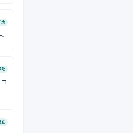
干燥
好。
风险
，可
适宜