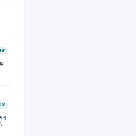
适宜
后
易发
适当
防