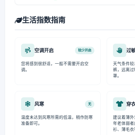
生活指数指南
空调开启
过
较少开启
您将感到很舒适，一般不需要开启空
天气条件较
调。
裤，远离过
罩。
风寒
穿
无
温度未达到风寒所需的低温，稍作防寒
建议着薄外
准备即可。
年老体弱者
衫、薄毛衣