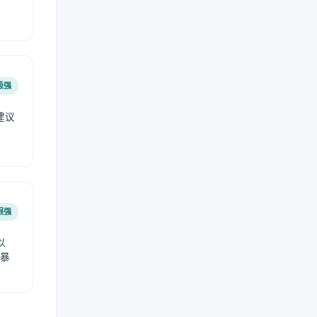
极强
建议
肤
很强
以
免暴