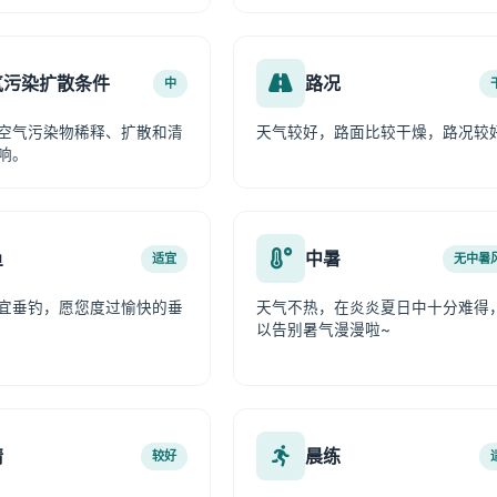
气污染扩散条件
路况
中
空气污染物稀释、扩散和清
天气较好，路面比较干燥，路况较
响。
鱼
中暑
适宜
无中暑
宜垂钓，愿您度过愉快的垂
天气不热，在炎炎夏日中十分难得
以告别暑气漫漫啦~
情
晨练
较好