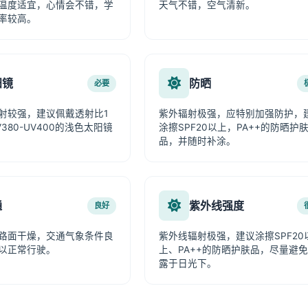
温度适宜，心情会不错，学
天气不错，空气清新。
率较高。
阳镜
防晒
必要
射较强，建议佩戴透射比1
紫外辐射极强，应特别加强防护，
380-UV400的浅色太阳镜
涂擦SPF20以上，PA++的防晒护
品，并随时补涂。
通
紫外线强度
良好
路面干燥，交通气象条件良
紫外线辐射极强，建议涂擦SPF20
以正常行驶。
上、PA++的防晒护肤品，尽量避
露于日光下。