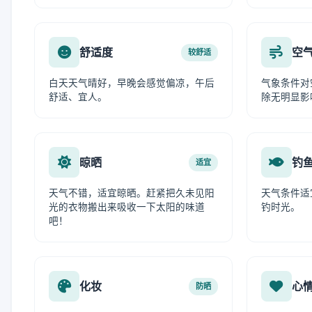
舒适度
空
较舒适
白天天气晴好，早晚会感觉偏凉，午后
气象条件对
舒适、宜人。
除无明显影
晾晒
钓
适宜
天气不错，适宜晾晒。赶紧把久未见阳
天气条件适
光的衣物搬出来吸收一下太阳的味道
钓时光。
吧！
化妆
心
防晒