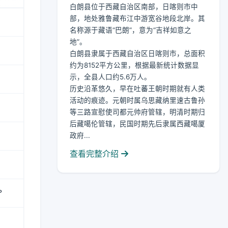
白朗县位于西藏自治区南部，日喀则市中
部，地处雅鲁藏布江中游宽谷地段北岸。其
名称源于藏语“巴朗”，意为“吉祥如意之
地”。
白朗县隶属于西藏自治区日喀则市，总面积
约为8152平方公里，根据最新统计数据显
示，全县人口约5.6万人。
历史沿革悠久，早在吐蕃王朝时期就有人类
活动的痕迹。元朝时属乌思藏纳里速古鲁孙
等三路宣慰使司都元帅府管辖，明清时期归
后藏噶伦管辖，民国时期先后隶属西藏噶厦
政府...
查看完整介绍
°