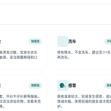
敏
洗车
较易发
不
易诱发过敏，宜穿长衣长
将有降水，不宜洗车，建议至少1天
敏源，适当佩戴眼镜和口
再洗车。
衣
感冒
较舒适
较
套、开衫牛仔衫裤等服装。
昼夜温差较大，较易发生感冒，请
应适当添加衣物，宜着夹克
增减衣服。体质较弱的朋友请注意
等。
护。