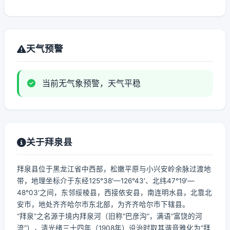
天气预警
当前无气象预警，天气平稳
关于拜泉县
拜泉县位于黑龙江省中西部，松嫩平原与小兴安岭余脉过渡地
带，地理坐标介于东经125°38′—126°43′、北纬47°19′—
48°03′之间，东邻绥棱县，西接依安县，南连明水县，北靠北
安市，地处齐齐哈尔市东北部，为齐齐哈尔市下辖县。
“拜泉”之名源于境内拜泉河（旧称“巴彦沟”，满语“富饶的河
流”），清光绪三十四年（1908年）设治时取其谐音雅化为“拜