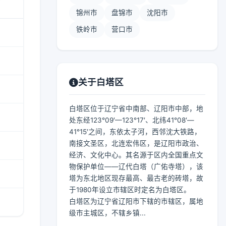
锦州市
盘锦市
沈阳市
铁岭市
营口市
关于白塔区
白塔区位于辽宁省中南部、辽阳市中部，地
处东经123°09′—123°17′、北纬41°08′—
41°15′之间，东依太子河，西邻沈大铁路，
南接文圣区，北连宏伟区，是辽阳市政治、
经济、文化中心。其名源于区内全国重点文
物保护单位——辽代白塔（广佑寺塔），该
塔为东北地区现存最高、最古老的砖塔，故
于1980年设立市辖区时定名为白塔区。
白塔区为辽宁省辽阳市下辖的市辖区，属地
级市主城区，不辖乡镇...