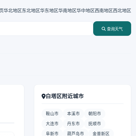
页
华北地区
东北地区
华东地区
华南地区
华中地区
西南地区
西北地区
查询天气
白塔区附近城市
鞍山市
本溪市
朝阳市
大连市
丹东市
抚顺市
阜新市
葫芦岛市
金普新区