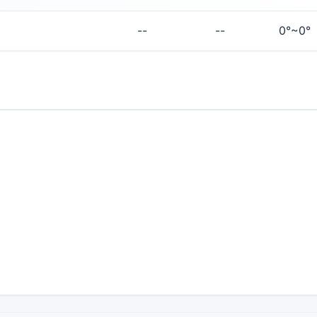
--
--
0°~0°