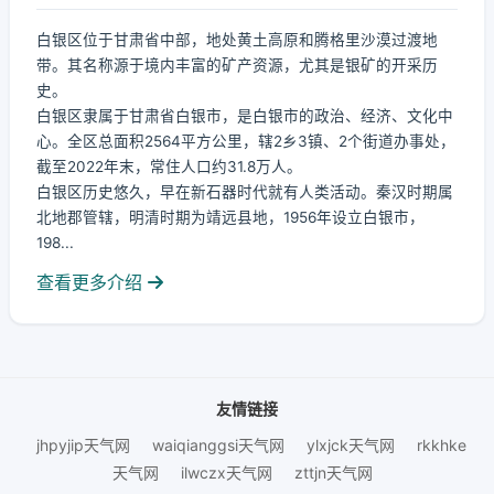
白银区位于甘肃省中部，地处黄土高原和腾格里沙漠过渡地
带。其名称源于境内丰富的矿产资源，尤其是银矿的开采历
史。
白银区隶属于甘肃省白银市，是白银市的政治、经济、文化中
心。全区总面积2564平方公里，辖2乡3镇、2个街道办事处，
截至2022年末，常住人口约31.8万人。
白银区历史悠久，早在新石器时代就有人类活动。秦汉时期属
北地郡管辖，明清时期为靖远县地，1956年设立白银市，
198...
查看更多介绍
友情链接
jhpyjip天气网
waiqianggsi天气网
ylxjck天气网
rkkhke
天气网
ilwczx天气网
zttjn天气网