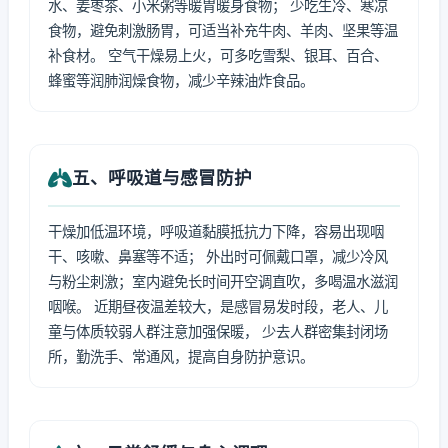
水、姜枣茶、小米粥等暖胃暖身食物； 少吃生冷、寒凉
食物，避免刺激肠胃，可适当补充牛肉、羊肉、坚果等温
补食材。 空气干燥易上火，可多吃雪梨、银耳、百合、
蜂蜜等润肺润燥食物，减少辛辣油炸食品。
五、呼吸道与感冒防护
干燥加低温环境，呼吸道黏膜抵抗力下降，容易出现咽
干、咳嗽、鼻塞等不适； 外出时可佩戴口罩，减少冷风
与粉尘刺激；室内避免长时间开空调直吹，多喝温水滋润
咽喉。 近期昼夜温差较大，是感冒易发时段，老人、儿
童与体质较弱人群注意加强保暖， 少去人群密集封闭场
所，勤洗手、常通风，提高自身防护意识。