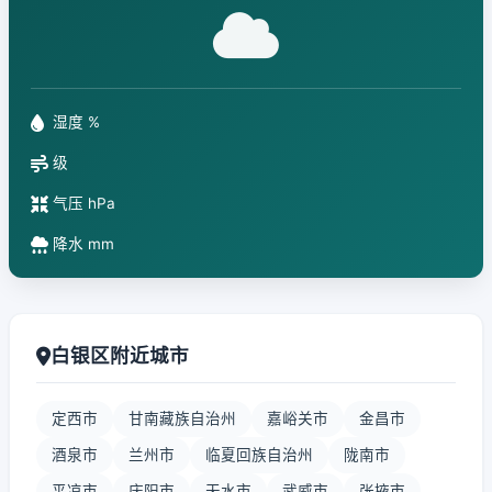
湿度 %
级
气压 hPa
降水 mm
白银区附近城市
定西市
甘南藏族自治州
嘉峪关市
金昌市
酒泉市
兰州市
临夏回族自治州
陇南市
平凉市
庆阳市
天水市
武威市
张掖市