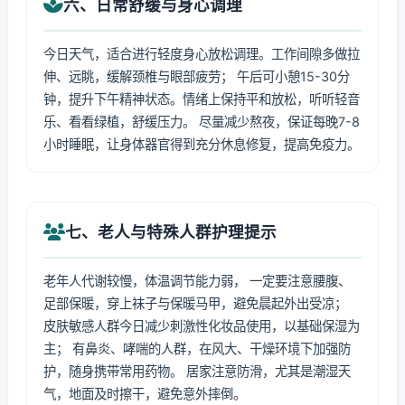
六、日常舒缓与身心调理
今日天气，适合进行轻度身心放松调理。工作间隙多做拉
伸、远眺，缓解颈椎与眼部疲劳； 午后可小憩15-30分
钟，提升下午精神状态。情绪上保持平和放松，听听轻音
乐、看看绿植，舒缓压力。 尽量减少熬夜，保证每晚7-8
小时睡眠，让身体器官得到充分休息修复，提高免疫力。
七、老人与特殊人群护理提示
老年人代谢较慢，体温调节能力弱， 一定要注意腰腹、
足部保暖，穿上袜子与保暖马甲，避免晨起外出受凉；
皮肤敏感人群今日减少刺激性化妆品使用，以基础保湿为
主； 有鼻炎、哮喘的人群，在风大、干燥环境下加强防
护，随身携带常用药物。 居家注意防滑，尤其是潮湿天
气，地面及时擦干，避免意外摔倒。