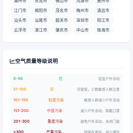
潮州市
东莞市
佛山市
河源市
惠州市
江门市
揭阳市
茂名市
梅州市
清远市
汕头市
汕尾市
韶关市
深圳市
阳江市
云浮市
湛江市
肇庆市
中山市
珠海市
空气质量等级说明
0-50
优
适宜户外活动
51-100
良
可接受，少数敏感人群注意
101-150
轻度污染
敏感人群减少户外活动
151-200
中度污染
减少户外活动，佩戴口罩
201-300
重度污染
避免户外活动，关闭门窗
>300
严重污染
停留在室内，减少通风