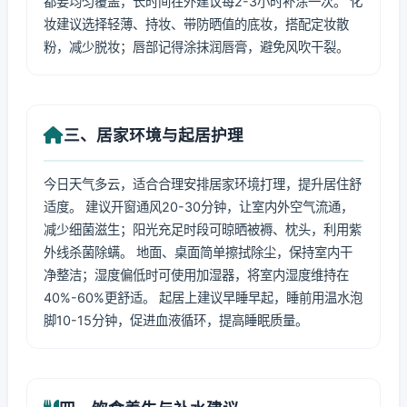
都要均匀覆盖，长时间在外建议每2-3小时补涂一次。 化
妆建议选择轻薄、持妆、带防晒值的底妆，搭配定妆散
粉，减少脱妆；唇部记得涂抹润唇膏，避免风吹干裂。
三、居家环境与起居护理
今日天气多云，适合合理安排居家环境打理，提升居住舒
适度。 建议开窗通风20-30分钟，让室内外空气流通，
减少细菌滋生；阳光充足时段可晾晒被褥、枕头，利用紫
外线杀菌除螨。 地面、桌面简单擦拭除尘，保持室内干
净整洁；湿度偏低时可使用加湿器，将室内湿度维持在
40%-60%更舒适。 起居上建议早睡早起，睡前用温水泡
脚10-15分钟，促进血液循环，提高睡眠质量。