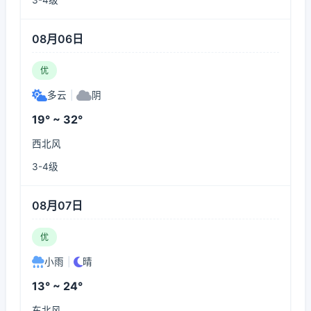
3-4级
08月06日
优
多云
|
阴
19° ~ 32°
西北风
3-4级
08月07日
优
小雨
|
晴
13° ~ 24°
东北风