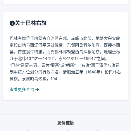
关于巴林右旗
巴林右旗位于内蒙古自治区东部、赤峰市北部，地处大兴安岭
南段山地与西辽河平原过渡带，东邻阿鲁科尔沁旗，西接林西
县，南连翁牛特旗，北靠锡林郭勒盟西乌珠穆沁旗，地理坐标
介于北纬43°12′—44°27′、东经118°15′—119°47′之间。
“巴林”系蒙古语，意为“要塞”或“哨所”，“右旗”源于清代八旗建
制中按方位划分的行政命名，清顺治五年（1648年）设巴林右
翼旗，隶属昭乌达盟，194...
查看更多介绍
友情链接