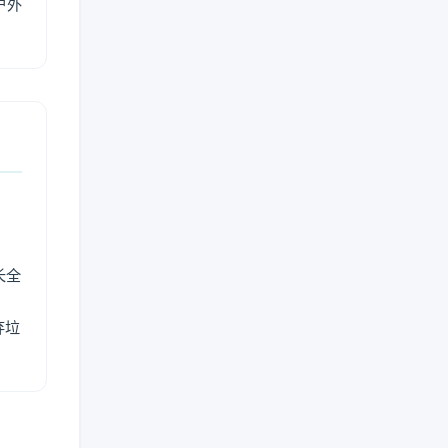
户外
长全
弃垃