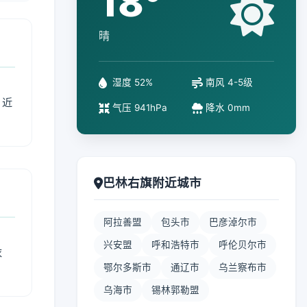
18°
晴
湿度 52%
南风 4-5级
、近
气压 941hPa
降水 0mm
巴林右旗附近城市
阿拉善盟
包头市
巴彦淖尔市
兴安盟
呼和浩特市
呼伦贝尔市
衣
鄂尔多斯市
通辽市
乌兰察布市
乌海市
锡林郭勒盟