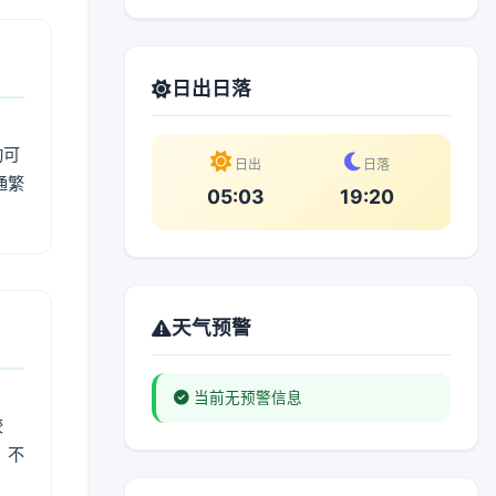
日出日落
动可
日出
日落
通繁
05:03
19:20
天气预警
当前无预警信息
较
、不