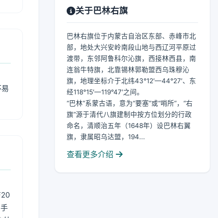
关于巴林右旗
巴林右旗位于内蒙古自治区东部、赤峰市北
部，地处大兴安岭南段山地与西辽河平原过
渡带，东邻阿鲁科尔沁旗，西接林西县，南
连翁牛特旗，北靠锡林郭勒盟西乌珠穆沁
旗，地理坐标介于北纬43°12′—44°27′、东
不易
经118°15′—119°47′之间。
“巴林”系蒙古语，意为“要塞”或“哨所”，“右
旗”源于清代八旗建制中按方位划分的行政
命名，清顺治五年（1648年）设巴林右翼
旗，隶属昭乌达盟，194...
查看更多介绍
20
用手