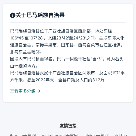
关于巴马瑶族自治县
巴马瑶族自治县位于广西壮族自治区西北部，地处东经
106°45′至107°28′，北纬23°42′至24°23′之间。县境东邻大化
瑶族自治县，南接平果市、田东县，西与百色市右江区相连，
北与东兰县毗邻。
因境内有巴马镇而得名，巴马一词源于壮语“岜马”，意为石头
山环绕的地方。
巴马瑶族自治县隶属于广西壮族自治区河池市，总面积1971平
方千米，截至2022年末，全县户籍总人口约31.2万...
查看更多介绍
友情链接
jhpyjip天气网
waiqianggsi天气网
ylxjck天气网
rkkhke