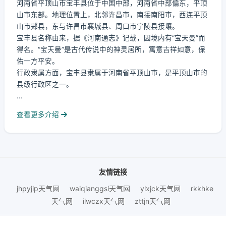
河南省平顶山市宝丰县位于中国中部，河南省中部偏东，平顶
山市东部。地理位置上，北邻许昌市，南接南阳市，西连平顶
山市郏县，东与许昌市襄城县、周口市宁陵县接壤。
宝丰县名称由来，据《河南通志》记载，因境内有“宝天曼”而
得名。“宝天曼”是古代传说中的神灵居所，寓意吉祥如意，保
佑一方平安。
行政隶属方面，宝丰县隶属于河南省平顶山市，是平顶山市的
县级行政区之一。
...
查看更多介绍
友情链接
jhpyjip天气网
waiqianggsi天气网
ylxjck天气网
rkkhke
天气网
ilwczx天气网
zttjn天气网