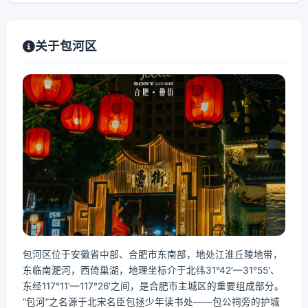
关于包河区
包河区位于安徽省中部、合肥市东南部，地处江淮丘陵地带，
东临南淝河，西倚巢湖，地理坐标介于北纬31°42′—31°55′、
东经117°11′—117°26′之间，是合肥市主城区的重要组成部分。
“包河”之名源于北宋名臣包拯少年读书处——包公祠旁的护城