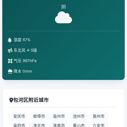
阴
湿度 67%
东北风 4-5级
气压 997hPa
降水 0mm
包河区附近城市
安庆市
蚌埠市
亳州市
池州市
滁州市
阜阳市
淮北市
淮南市
黄山市
六安市