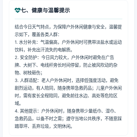
七、健康与温馨提示
结合今日天气特点，为保障户外休闲健康与安全，温馨提
示如下，覆盖各类人群：
1. 水分补充：气温偏高，户外休闲时可携带淡盐水或运动
饮料，补充出汗流失的电解质。
2. 安全防护：今日风力较大，户外休闲时避免在广告
牌、大树下、电线杆旁长时间停留，防止被风吹动的杂
物、树枝砸伤；
3. 人群适配：老人户外休闲时，选择低强度活动，避免
剧烈运动，有人陪同，随身携带急救药品；儿童户外休闲
时，需有家长全程陪同，避免前往水边、高处等危险区
域。
4. 其他提示：户外休闲时，随身携带少量纸巾、湿巾、
急救药品，以备不时之需；遵守当地公共秩序，不随意踩
踏草坪、丢弃垃圾，文明休闲。