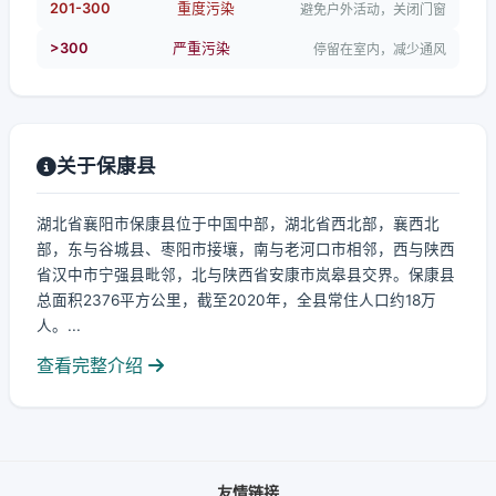
201-300
重度污染
避免户外活动，关闭门窗
>300
严重污染
停留在室内，减少通风
关于保康县
湖北省襄阳市保康县位于中国中部，湖北省西北部，襄西北
部，东与谷城县、枣阳市接壤，南与老河口市相邻，西与陕西
省汉中市宁强县毗邻，北与陕西省安康市岚皋县交界。保康县
总面积2376平方公里，截至2020年，全县常住人口约18万
人。...
查看完整介绍
友情链接