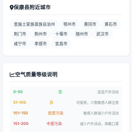
保康县附近城市
恩施土家族苗族自治州
鄂州市
黄冈市
黄石市
荆门市
荆州市
十堰市
随州市
武汉市
咸宁市
孝感市
宜昌市
空气质量等级说明
0-50
优
适宜户外活动
51-100
良
可接受，少数敏感人群注意
101-150
轻度污染
敏感人群减少户外活动
151-200
中度污染
减少户外活动，佩戴口罩